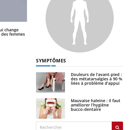
La sieste empêche-t-elle de dormir
ui change
la nuit ?
ge des femmes
SYMPTÔMES
Douleurs de l’avant-pied :
des métatarsalgies à 90 %
liées à problème d’appui
Mauvaise haleine : il faut
améliorer l’hygiène
bucco-dentaire