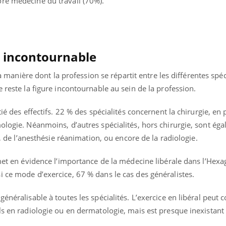
re médecine du travail (70%).
« jumeau numérique » pour
tube
e incontournable
iliter l’accès à la médecine
Youtube
ventive
 la manière dont la profession se répartit entre les différentes spéc
établissement lié à un groupe
 reste la figure incontournable au sein de la profession.
ualiste innove en matière de bilan de
é : l'utilisation d'un « jumeau
ié des effectifs. 22 % des spécialités concernent la chirurgie, en p
érique » permet ...
ologie. Néanmoins, d’autres spécialités, hors chirurgie, sont éga
e, de l’anesthésie réanimation, ou encore de la radiologie.
 met en évidence l’importance de la médecine libérale dans l’Hexa
 ce mode d’exercice, 67 % dans le cas des généralistes.
énéralisable à toutes les spécialités. L’exercice en libéral peut 
ls en radiologie ou en dermatologie, mais est presque inexistant