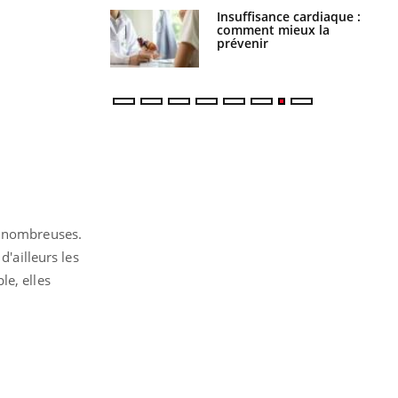
Insuffisance cardiaque :
Autisme : pourquoi le
comment mieux la
cerveau reconnaît-il les
prévenir
visages autrement ?
s nombreuses.
d'ailleurs les
le, elles