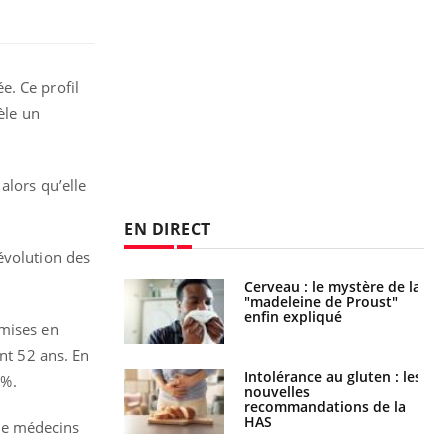
e. Ce profil
èle un
alors qu’elle
EN DIRECT
évolution des
Cerveau : le mystère de la
Le décalage des horaires
"madeleine de Proust"
d'été : quel impact sur le
enfin expliqué
sommeil ?
 mises en
int 52 ans. En
Intolérance au gluten : les
Grossesse : ces polluants
 %.
nouvelles
pourraient influencer le
recommandations de la
poids des enfants
HAS
de médecins