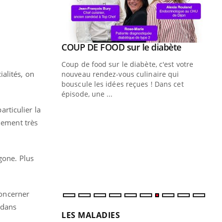
Youtube
COUP DE FOOD sur le diabète
Quand l’entreprise mise sur le bien
Youtube
Youtube
Youtube
être global
Coup de food sur le diabète, c'est votre
ialités, on
"Les rendez-vous de la santé et de la
nouveau rendez-vous culinaire qui
qualité de vie au travail" de Pourquoi
bouscule les idées reçues ! Dans cet
Docteur reçoivent Régis Blugeon, DRH et
épisode, une ...
directeur ...
articulier la
Ec
You
quo
lement très
Dan
der
gone. Plus
com
et é
concerner
 dans
LES MALADIES