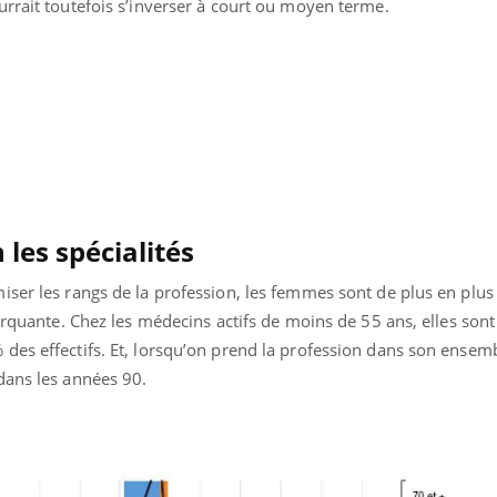
rrait toutefois s’inverser à court ou moyen terme.
TDAH : quel est ce
traitement autorisé aux
États-Unis ?
les spécialités
iser les rangs de la profession, les femmes sont de plus en plu
arquante. Chez les médecins actifs de moins de 55 ans, elles sont 
es effectifs. Et, lorsqu’on prend la profession dans son ensemb
dans les années 90.