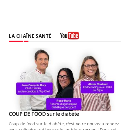
LA CHAÎNE SANTÉ
Youtube
Youtube
cès
COUP DE FOOD sur le diabète
Youtube
Coup de food sur le diabète, c'est votre nouveau rendez-
 en
vous culinaire qui bouscule les idées reçues ! Dans cet