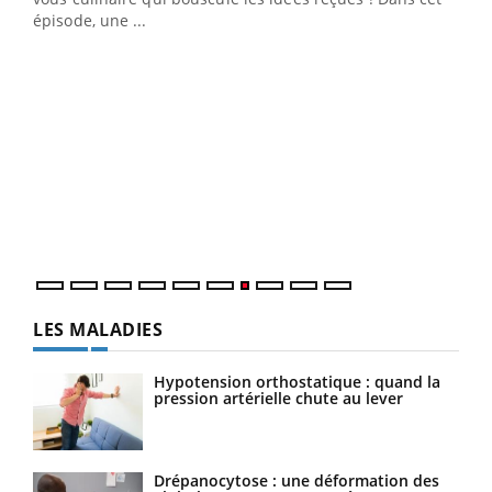
u
épisode, une ...
Qua
You
"Les
trav
DRH 
LES MALADIES
Hypotension orthostatique : quand la
pression artérielle chute au lever
Drépanocytose : une déformation des