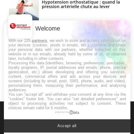
Hypotension orthostatique : quand la
pression artérielle chute au lever
Welcome
Drépanocytose : une déformation des
globules rouges aux conséquences
graves
With our 225
partners
, we wish to store and access information on
your devices (cookies, pixels in emails, etc.), combine and share
your personal data with our partners, whether collected on this
website or in our emails, already held by some of us, or obtained
Maladie de Charcot (Sclérose latérale
later, including in other contexts.
amyotrophique)
Processing this data (identifiers, browsing, preferences, purchases,
loyalty programs, IP, postal addresses and emails, phone, precise
geolocation, etc.) allows developing and offering you services,
content, commercial offers and ads across your devices and
screens (including by email, post, SMS, phone, audio, and video),
personalising them, measuring their performance, and analysing
audiences.
You can "accept all" and withdraw your consent at any time via the
"cookies" footer link
. You can also "set detailed preferences" and
object to processing activities not subject to consent. These
choices remain valid for 6 months.
powered by
Accept all