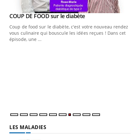
Youtube
cès
COUP DE FOOD sur le diabète
Youtube
Coup de food sur le diabète, c'est votre nouveau rendez-
 en
vous culinaire qui bouscule les idées reçues ! Dans cet
u
épisode, une ...
Qua
You
"Les
trav
DRH 
LES MALADIES