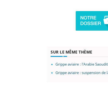
les ce qui la rend
patients comme parfois chez les soignants.
sole
sont
SUR LE MÊME THÈME
Grippe aviaire : l'Arabie Saoudi
Grippe aviaire : suspension de 