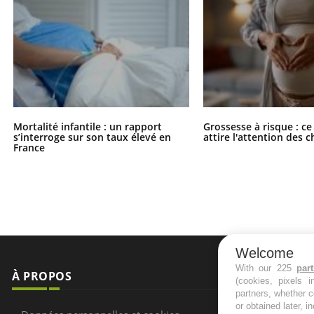
Mortalité infantile : un rapport
Grossesse à risque : ce
s’interroge sur son taux élevé en
attire l'attention des 
France
Welcome
With our 225
par
À PROPOS
NEWSLETT
(cookies, pixels 
partners, whether c
or obtained later, i
Recevez toute