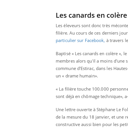
Les canards en colère
Les éleveurs sont donc très méconten
filière. Au cours de ces derniers j
particulier sur Facebook,
à travers l
Baptisé « Les canards en colère », 
membres alors qu'il a moins d'une s
commune d'Estirac, dans les Hautes-
un « drame humain».
« La filière touche 100.000 personn
sont déjà en chômage technique», a-t
prendre pour
Insuline & Charge mentale : et si on
Ecz
Youtube
You
Youtube
osait en parler??
pré
Une lettre ouverte à Stéphane Le Fo
de la mesure du 18 janvier, et une ré
llard mental ou
En 2026, l'insuline dans le diabète de type 2
L'ét
constructive aussi bien pour les pet
tômes de la
reste entourée d'idées reçues chez les
ryth