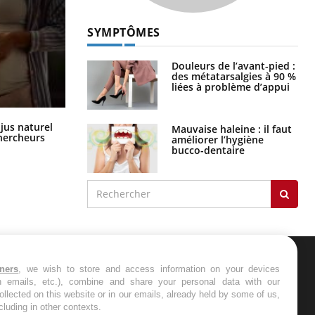
SYMPTÔMES
Douleurs de l’avant-pied :
des métatarsalgies à 90 %
liées à problème d’appui
Comment oublier les écrans en
 jus naturel
Mauvaise haleine : il faut
vacances ?
chercheurs
améliorer l’hygiène
bucco-dentaire
tners
, we wish to store and access information on your devices
ER
in emails, etc.), combine and share your personal data with our
ollected on this website or in our emails, already held by some of us,
ncluding in other contexts.
s les semaines les meilleures