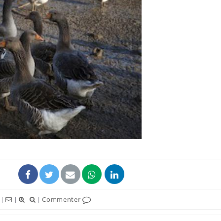
La sieste empêche-t-elle
de dormir la nuit ?
VIH : la fin du comprimé
tous les jours se profile-t-
elle enfin ?
Pourquoi votre ventre
gâche-t-il les premiers
jours de vos vacances ?
|
|
|
Commenter