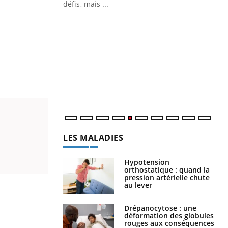
défis, mais ...
Un « jumeau numérique » pour
CO
Youtube
You
faciliter l’accès à la médecine
Youtube
Cou
préventive
nou
Un établissement lié à un groupe
bou
mutualiste innove en matière de bilan de
épi
santé : l'utilisation d'un « jumeau
numérique » permet ...
LES MALADIES
Hypotension
orthostatique : quand la
pression artérielle chute
au lever
Drépanocytose : une
déformation des globules
rouges aux conséquences