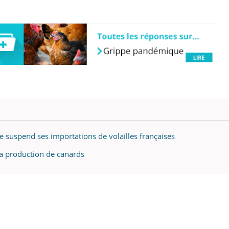
il, activités en plein air… Nos mains
 ...
te suspend ses importations de volailles françaises
la production de canards