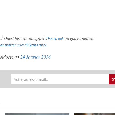
Sud-Ouest lancent un appel
#Facebook
au gouvernement
pic.twitter.com/5ClzmXrmcL
oidocteur)
24 Janvier 2016
S
S