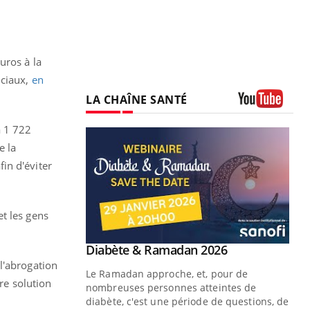
uros à la
ociaux,
en
LA CHAÎNE SANTÉ
Youtube
à 1 722
e la
in d'éviter
t les gens
Youtube
Diabète & Ramadan 2026
Youtube
l'abrogation
Le Ramadan approche, et, pour de
tre solution
nombreuses personnes atteintes de
diabète, c'est une période de questions, de