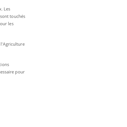
x. Les
 sont touchés
our les
l'Agriculture
tions
cessaire pour