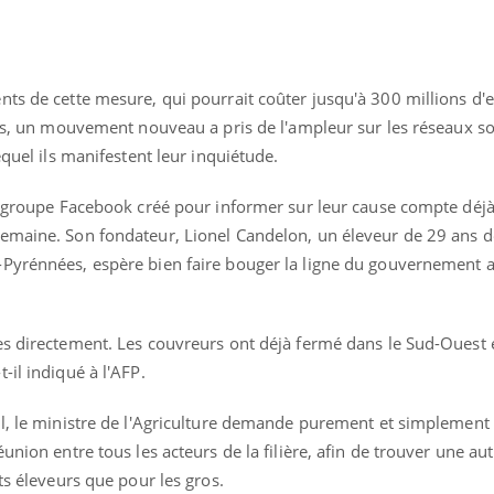
ts de cette mesure, qui pourrait coûter jusqu'à 300 millions d'e
ours, un mouvement nouveau a pris de l'ampleur sur les réseaux s
equel ils manifestent leur inquiétude.
le groupe Facebook créé pour informer sur leur cause compte déj
emaine. Son fondateur, Lionel Candelon, un éleveur de 29 ans d
Pyrénnées, espère bien faire bouger la ligne du gouvernement af
es directement. Les couvreurs ont déjà fermé dans le Sud-Ouest e
-il indiqué à l'AFP.
éma Chronique des Mains : se
tube
Youtube
parer pour l’été !
ll, le ministre de l'Agriculture demande purement et simplement 
union entre tous les acteurs de la filière, afin de trouver une au
é arrive… et avec lui, un tout nouveau
its éleveurs que pour les gros.
me de vie ! Vacances, plage, piscine,