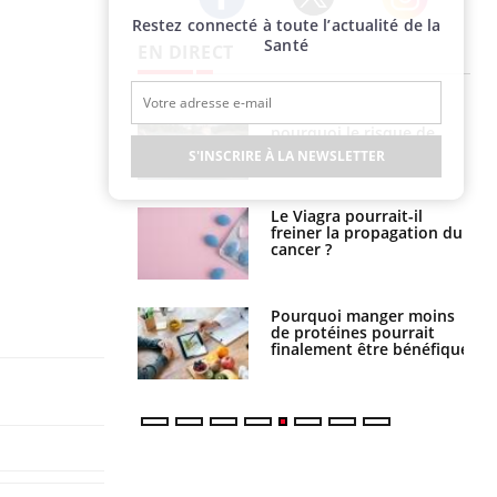
Restez connecté à toute l’actualité de la
Twitter
Facebook
Instagram
Santé
EN DIRECT
Fortes chaleurs :
Grossesse et chaleur : ce
pourquoi le risque de
que dit la science
noyade grimpe-t-il ?
S'INSCRIRE À LA NEWSLETTER
Le Viagra pourrait-il
Le smartphone nuit-il à
freiner la propagation du
l'apprentissage de la
cancer ?
lecture ?
Pourquoi manger moins
Mordue par une tique en
de protéines pourrait
vacances, elle reste dans
finalement être bénéfique
le coma pendant 42 jours