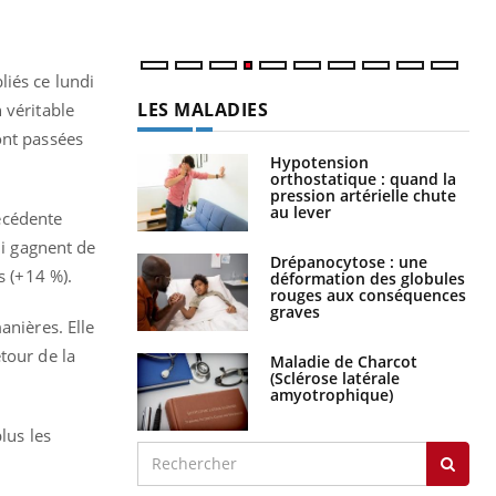
liés ce lundi
LES MALADIES
 véritable
ont passées
Hypotension
orthostatique : quand la
pression artérielle chute
au lever
écédente
ui gagnent de
Drépanocytose : une
s (+14 %).
déformation des globules
rouges aux conséquences
graves
anières. Elle
tour de la
Maladie de Charcot
(Sclérose latérale
amyotrophique)
lus les