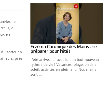
anvier, le
cteur, a
eux en
ale : et si on
Eczéma Chronique des Mains : se
Youtube
ube
Youtube
préparer pour l’été !
e du secteur y
ailleurs, près
e diabète de type 2
L'été arrive… et avec lui, un tout nouveau
çues chez les
rythme de vie ! Vacances, plage, piscine,
ez les soignants.
soleil, activités en plein air… Nos mains
sont ...
Di
You
Le 
nom
dia
défi