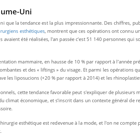
aume-Uni
 que la tendance est la plus impressionnante. Des chiffres, pub
irurgiens esthétiques
, montrent que ces opérations ont connu un
 avaient été réalisées, l'an passée c’est 51 140 personnes qui s
entation mammaire, en hausse de 10 % par rapport à l’année pr
tombantes et des « liftings » du visage. Et parmi les opérations q
uve les liposucions (+20 % par rapport à 2014) et les rhinoplastie
ionnels, cette tendance favorable peut s'expliquer de plusieurs m
u climat économique, et s’inscrit dans un contexte général de re
soire.
 chirurgie esthétique est redevenue à la mode, et l'on ne compte p
.