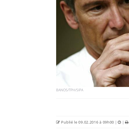
Syndrome métabolique :
quels sont les meilleurs
exercices physiques ?
Comment éviter une otite
pendant les vacances ?
Hantavirus : un cas
détecté chez un touriste
BANOS/TPH/SIPA
en France
Publié le 09.02.2016 à 09h00
|
|