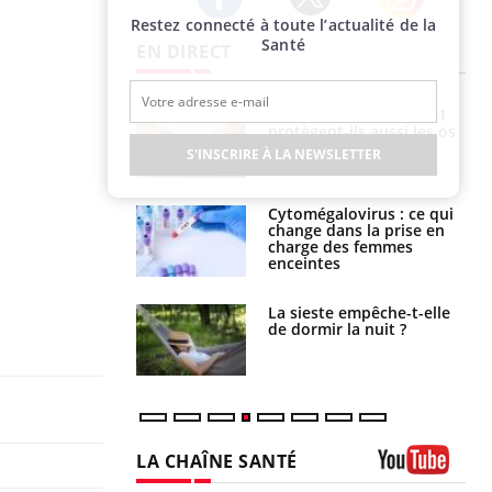
Restez connecté à toute l’actualité de la
Twitter
Facebook
Instagram
Santé
EN DIRECT
s connectés :
Les médicaments GLP-1
 le travail
protègent-ils aussi les os
 de plus en plus
?
S'INSCRIRE À LA NEWSLETTER
soirées
olorectal : une
Cytomégalovirus : ce qui
e simple aurait
change dans la prise en
la donne au Pays
charge des femmes
enceintes
unya, dengue,
La sieste empêche-t-elle
e : que se passe-
de dormir la nuit ?
s le sud de la
LA CHAÎNE SANTÉ
Youtube