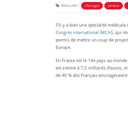
Mots clés :
chirurgie
piment
S’il y a bien une spécialité médicale q
Congrès international IMCAS
, qui r
permis de mettre un coup de project
Europe.
Eczéma Chronique des Mains :
Car
Youtube
You
Youtube
expliquer ma maladie
pré
En France est le 14e pays au monde qu
est estimé à 7,5 milliards d'euros, e
Il y a des sujets qui sont faciles à aborder...
Fati
de 40 % des Français envisageraient 
d'autres non ! D'un côté, poser des
mêm
questions sur la maladie d'un proche c'est
care
montrer ...
...