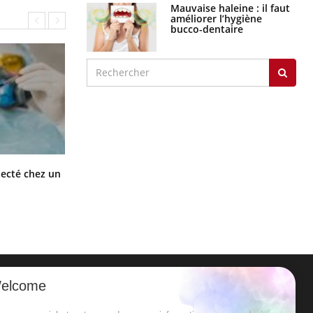
Mauvaise haleine : il faut
améliorer l’hygiène
bucco-dentaire
Mortalité infantile : un rapport
tecté chez un
s’interroge sur son taux élevé en
France
elcome
ER