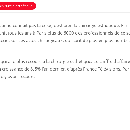
chirurgie esthétique
ui ne connaît pas la crise, c’est bien la chirurgie esthétique. Fin j
éunit tous les ans à Paris plus de 6000 des professionnels de ce se
eurs sur ces actes chirurgicaux, qui sont de plus en plus nombr
ence en fer : comprendre pour
Insuline & Charge ment
tube
Youtube
Youtube
Yout
venir
osait en parler??
i a le plus recours à la chirurgie esthétique. Le chiffre d'affair
n croissance de 8,5% l'an dernier, d'après France Télévisions. Par 
gue, irritabilité, brouillard mental ou
En 2026, l'insuline dans l
d'y avoir recours.
e alopécie… Les symptômes de la
reste entourée d'idées re
nce en fer sont multiples ce qui la rend
patients comme parfois ch