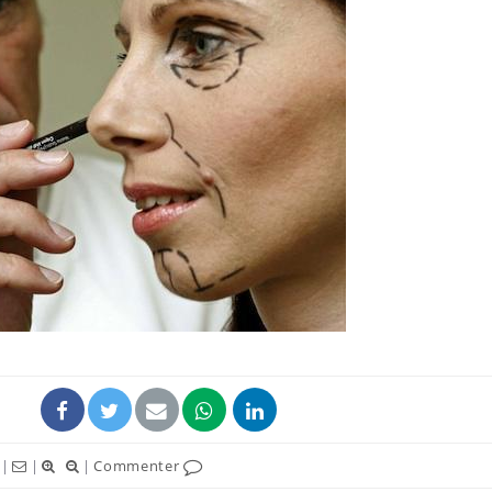
Mortalité infantile : un
Toujour
rapport s’interroge sur
comment
son taux élevé en France
empiète
sur nos 
Grossesse à risque : ce jus
Cancer c
naturel attire l'attention
stratégi
des chercheurs
changé 
basque
Comment oublier les
Chikung
écrans en vacances ?
West Nil
t-il dan
France ?
|
|
|
Commenter