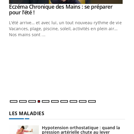
Eczéma Chronique des Mains : se préparer
Youtube
Youtube
pour l’été !
L'été arrive… et avec lui, un tout nouveau rythme de vie !
Vacances, plage, piscine, soleil, activités en plein air…
Nos mains sont ...
Dia
You
Le 
pers
ques
LES MALADIES
Hypotension orthostatique : quand la
pression artérielle chute au lever