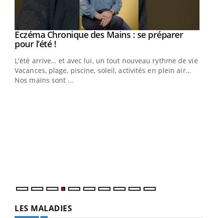
Eczéma Chronique des Mains : se préparer
Youtube
Youtube
pour l’été !
L'été arrive… et avec lui, un tout nouveau rythme de vie !
Vacances, plage, piscine, soleil, activités en plein air…
Nos mains sont ...
Dia
You
Le 
pers
ques
LES MALADIES