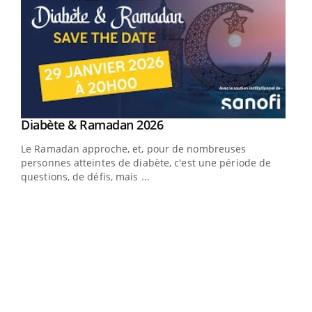
Youtube
Diabète & Ramadan 2026
Youtube
Le Ramadan approche, et, pour de nombreuses
vie !
personnes atteintes de diabète, c'est une période de
…
questions, de défis, mais ...
Un 
You
à l
Un é
mati
numé