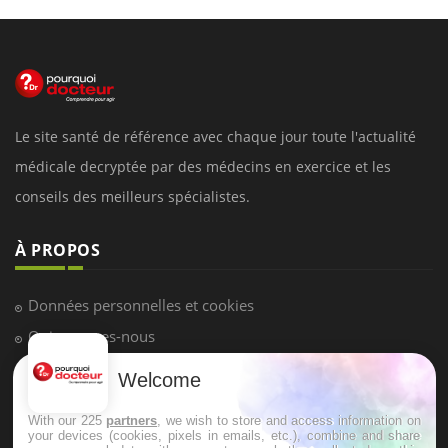
Le site santé de référence avec chaque jour toute l'actualité
médicale decryptée par des médecins en exercice et les
conseils des meilleurs spécialistes.
À PROPOS
Données personnelles et cookies
Qui sommes-nous
Conditions d'utilisation
Welcome
Plan du site
With our 225
partners
, we wish to store and access information on
Mentions Légales
your devices (cookies, pixels in emails, etc.), combine and share