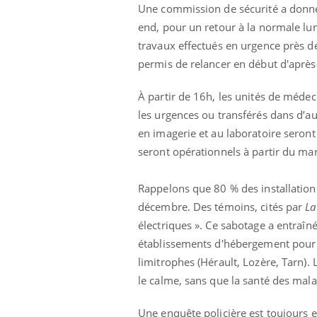
Une commission de sécurité a donné 
end, pour un retour à la normale lun
travaux effectués en urgence près de
permis de relancer en début d'après-
À partir de 16h, les unités de médec
les urgences ou transférés dans d’a
Ecz
en imagerie et au laboratoire seront
You
exp
seront opérationnels à partir du mar
Il y
d'au
Rappelons que 80 % des installation
ques
décembre. Des témoins, cités par
La
mont
électriques ». Ce sabotage a entraîn
établissements d'hébergement pour 
limitrophes (Hérault, Lozère, Tarn). 
le calme, sans que la santé des mala
Une enquête policière est toujours e