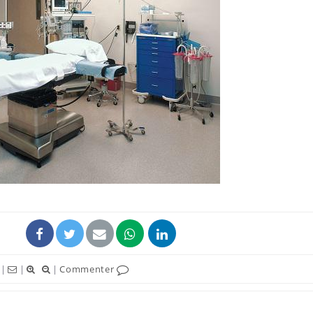
Fortes chaleurs :
Grossess
pourquoi le risque de
que dit 
noyade grimpe-t-il ?
Le Viagra pourrait-il
Le smart
freiner la propagation du
l'appren
cancer ?
lecture 
Pourquoi manger moins
Mordue 
de protéines pourrait
vacances
finalement être bénéfique
le coma
|
|
|
Commenter