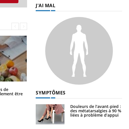
J'AI MAL
Grossesse et chaleur : ce que dit la
s de
SYMPTÔMES
science
alement être
Douleurs de l’avant-pied :
des métatarsalgies à 90 %
liées à problème d’appui