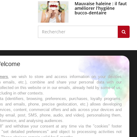
Mauvaise haleine : il faut
améliorer l’hygiène
bucco-dentaire
elcome
ER
tners
, we wish to store and access information on your devices
in emails, etc.), combine and share your personal data with our
s les semaines les meilleures
ollected on this website or in our emails, already held by some of us,
ncluding in other contexts.
ta (identifiers, browsing, preferences, purchases, loyalty programs,
es and emails, phone, precise geolocation, etc.) allows developing
ervices, content, commercial offers and ads across your devices and
 by email, post, SMS, phone, audio, and video), personalising them,
RE
rformance, and analysing audiences.
l" and withdraw your consent at any time via the "cookies" footer
"set detailed preferences" and object to processing activities not