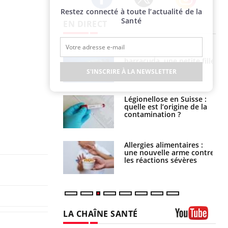
Restez connecté à toute l’actualité de la
Twitter
Facebook
Instagram
Santé
EN DIRECT
e et chaleur : ce
Mordue par un
la science
barracuda, une petite fille
secourue grâce à un
S'INSCRIRE À LA NEWSLETTER
réflexe essentiel
phone nuit-il à
Légionellose en Suisse :
tissage de la
quelle est l’origine de la
?
contamination ?
par une tique en
Allergies alimentaires :
, elle reste dans
une nouvelle arme contre
 pendant 42 jours
les réactions sévères
LA CHAÎNE SANTÉ
Youtube