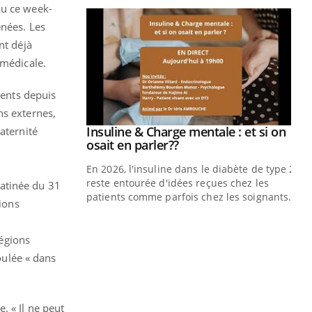
au ce week-
énées. Les
nt déjà
 médicale.
ients depuis
ns externes,
prendre pour
Insuline & Charge mentale : et si on
aternité
Youtube
Youtube
osait en parler??
illard mental ou
En 2026, l'insuline dans le diabète de type 2
ptômes de la
reste entourée d'idées reçues chez les
matinée du 31
ples ce qui la rend
patients comme parfois chez les soignants.
tions
s
Ec
You
pré
égions
oulée « dans
L'é
ryt
sol
sont
. « Il ne peut