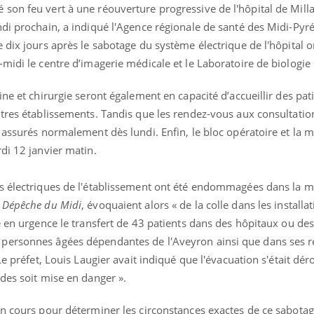
son feu vert à une réouverture progressive de l'hôpital de Mill
di prochain, a indiqué l'Agence régionale de santé des Midi-Pyr
 dix jours après le sabotage du système électrique de l'hôpital o
midi le centre d’imagerie médicale et le Laboratoire de biologie
ine et chirurgie seront également en capacité d’accueillir des pat
utres établissements. Tandis que les rendez-vous aux consultatio
éma Chronique des Mains :
Carence en fer : com
 assurés normalement dès lundi. Enfin, le bloc opératoire et la m
tube
Youtube
Youtube
Youtube
liquer ma maladie
prévenir
di 12 janvier matin.
 a des sujets qui sont faciles à aborder...
Fatigue, irritabilité, brou
tres non ! D'un côté, poser des
même alopécie… Les sym
s électriques de l'établissement ont été endommagées dans la 
tions sur la maladie d'un proche c'est
carence en fer sont multi
 Dépêche du Midi
, évoquaient alors « de la colle dans les installa
rer ...
...
é en urgence le transfert de 43 patients dans des hôpitaux ou de
personnes âgées dépendantes de l'Aveyron ainsi que dans ses r
Le préfet, Louis Laugier avait indiqué que l'évacuation s'était dér
des soit mise en danger ».
n cours pour déterminer les circonstances exactes de ce sabotage