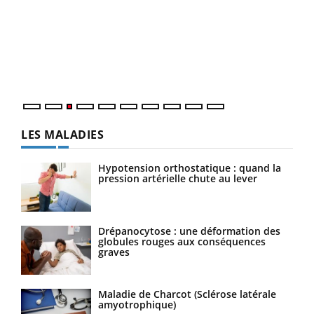
Ecz
You
pour
L'ét
Vaca
Nos 
LES MALADIES
Hypotension orthostatique : quand la
pression artérielle chute au lever
Drépanocytose : une déformation des
globules rouges aux conséquences
graves
Maladie de Charcot (Sclérose latérale
amyotrophique)