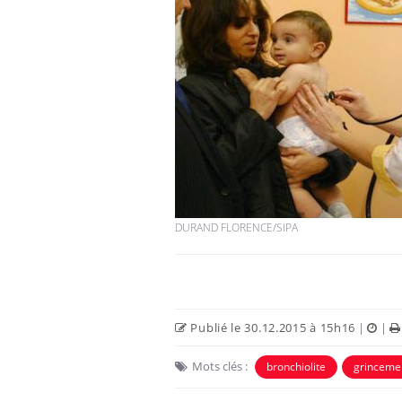
Fortes chaleurs :
pourquoi le risque de
noyade grimpe-t-il ?
Le Viagra pourrait-il
freiner la propagation du
cancer ?
DURAND FLORENCE/SIPA
Pourquoi manger moins
de protéines pourrait
finalement être bénéfique
Publié le 30.12.2015 à 15h16
|
|
Mots clés :
bronchiolite
grinceme