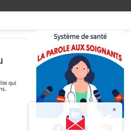
u
ite qui
ons.
Publicité