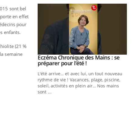
2015 sont bel
pporte en effet
édecins pour
es enfants.
hiolite (21 %
 la semaine
ale : et si on
Eczéma Chronique des Mains : se
Youtube
ube
Youtube
préparer pour l’été !
e diabète de type 2
L'été arrive… et avec lui, un tout nouveau
çues chez les
rythme de vie ! Vacances, plage, piscine,
ez les soignants.
soleil, activités en plein air… Nos mains
sont ...
Di
You
Le 
nom
dia
défi