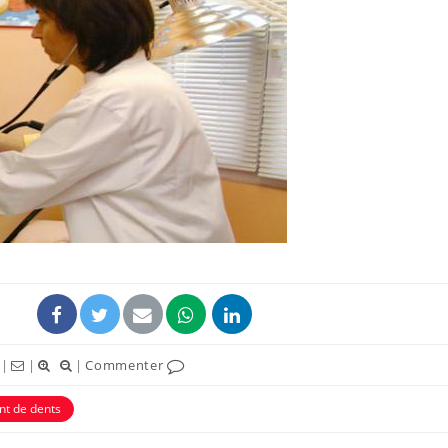
Grossesse et chaleur : ce
Mordue 
que dit la science
barracud
secouru
réflexe 
Le smartphone nuit-il à
Légionel
l'apprentissage de la
quelle e
lecture ?
contami
Mordue par une tique en
Allergie
vacances, elle reste dans
une nou
le coma pendant 42 jours
les réac
|
|
|
Commenter
nt de dents