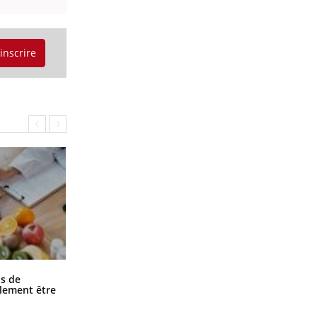
'inscrire
Grossesse et chaleur : ce que dit la
s de
science
alement être