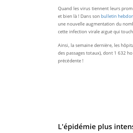
Quand les virus tiennent leurs prom
et bien là ! Dans son
bulletin hebdo
une nouvelle augmentation du nomb
cette
infection virale aiguë qui touc
Ainsi, la semaine dernière, les hôpi
des passages totaux), dont 1 632 hos
Eczéma Chronique des Mains :
Car
Youtube
You
précédente !
Youtube
expliquer ma maladie
pré
Il y a des sujets qui sont faciles à aborder...
Fati
d'autres non ! D'un côté, poser des
mêm
questions sur la maladie d'un proche c'est
care
montrer ...
...
L'épidémie plus inten