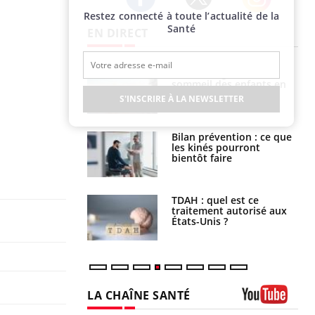
Restez connecté à toute l’actualité de la
Twitter
Facebook
Instagram
Santé
EN DIRECT
par un
Comment gérer le
a, une petite fille
sommeil des enfants en
e grâce à un
vacances ?
S'INSCRIRE À LA NEWSLETTER
essentiel
lose en Suisse :
Bilan prévention : ce que
st l’origine de la
les kinés pourront
nation ?
bientôt faire
s alimentaires :
TDAH : quel est ce
velle arme contre
traitement autorisé aux
tions sévères
États-Unis ?
LA CHAÎNE SANTÉ
Youtube