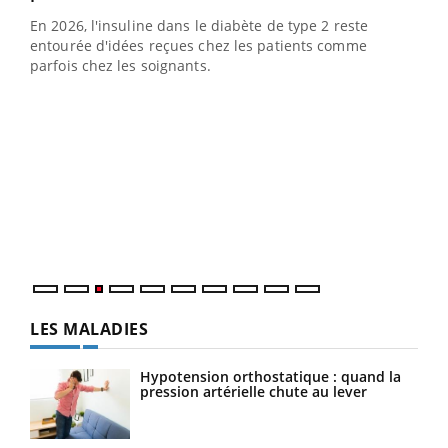
En 2026, l'insuline dans le diabète de type 2 reste
entourée d'idées reçues chez les patients comme
parfois chez les soignants.
Ecz
You
pour
L'ét
Vaca
Nos 
LES MALADIES
Hypotension orthostatique : quand la
pression artérielle chute au lever