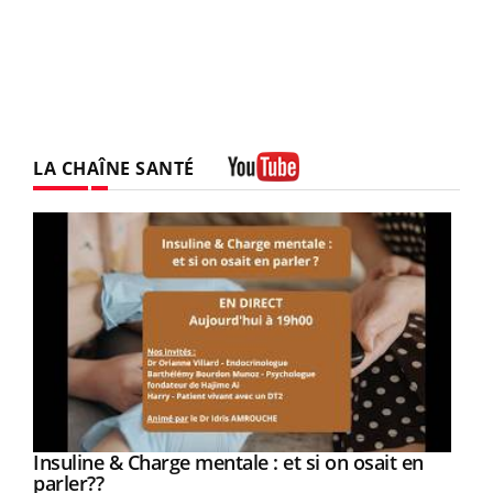
LA CHAÎNE SANTÉ
Youtube
Youtube
Insuline & Charge mentale : et si on osait en
Youtube
Youtube
parler??