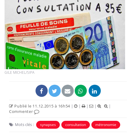
GILE MICHEL/SIPA
Publié le 11.12.2015 à 16h54
|
|
|
|
|
Commenter
Mots clés :
synapses
consultation
métronomie