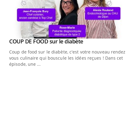
Youtube
cès
COUP DE FOOD sur le diabète
Youtube
Coup de food sur le diabète, c'est votre nouveau rendez-
 en
vous culinaire qui bouscule les idées reçues ! Dans cet
u
épisode, une ...
Qua
You
"Les
trav
DRH 