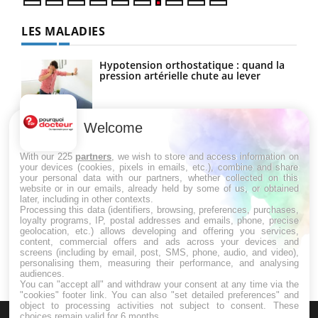
LES MALADIES
Hypotension orthostatique : quand la
pression artérielle chute au lever
Welcome
Drépanocytose : une déformation des
globules rouges aux conséquences
graves
With our 225
partners
, we wish to store and access information on
your devices (cookies, pixels in emails, etc.), combine and share
your personal data with our partners, whether collected on this
website or in our emails, already held by some of us, or obtained
Maladie de Charcot (Sclérose latérale
later, including in other contexts.
amyotrophique)
Processing this data (identifiers, browsing, preferences, purchases,
loyalty programs, IP, postal addresses and emails, phone, precise
geolocation, etc.) allows developing and offering you services,
content, commercial offers and ads across your devices and
screens (including by email, post, SMS, phone, audio, and video),
personalising them, measuring their performance, and analysing
audiences.
You can "accept all" and withdraw your consent at any time via the
"cookies" footer link
. You can also "set detailed preferences" and
object to processing activities not subject to consent. These
choices remain valid for 6 months.