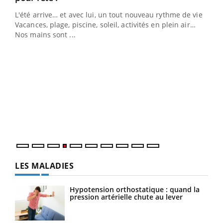
L'été arrive… et avec lui, un tout nouveau rythme de vie !
Vacances, plage, piscine, soleil, activités en plein air…
Nos mains sont ...
Dia
You
Le 
pers
ques
LES MALADIES
Hypotension orthostatique : quand la
pression artérielle chute au lever