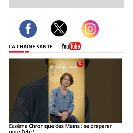
Twitter
Facebook
Instagram
LA CHAÎNE SANTÉ
Youtube
Eczéma Chronique des Mains : se préparer
Youtube
Youtube
pour l’été !