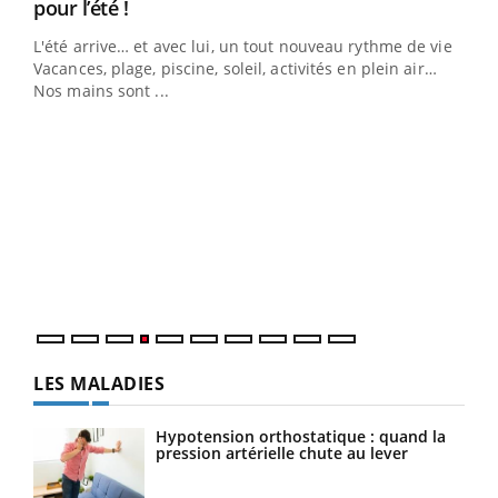
Youtube
pour l’été !
L'été arrive… et avec lui, un tout nouveau rythme de vie !
Vacances, plage, piscine, soleil, activités en plein air…
Nos mains sont ...
Dia
You
Le 
pers
ques
LES MALADIES
Hypotension orthostatique : quand la
pression artérielle chute au lever