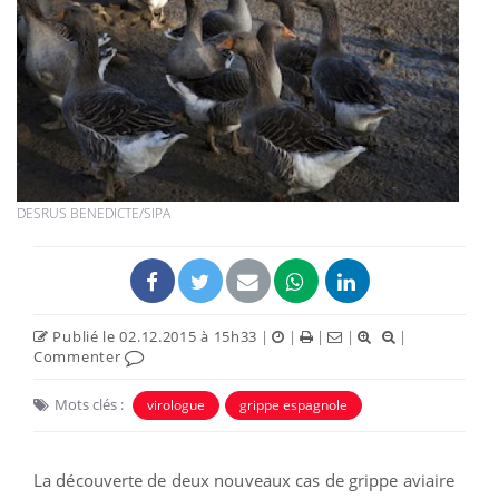
DESRUS BENEDICTE/SIPA
Publié le 02.12.2015 à 15h33
|
|
|
|
|
Commenter
Mots clés :
virologue
grippe espagnole
La découverte de deux nouveaux cas de grippe aviaire