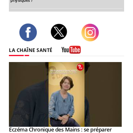
physiques ?
Twitter
Facebook
Instagram
LA CHAÎNE SANTÉ
Youtube
Eczéma Chronique des Mains : se préparer
Youtube