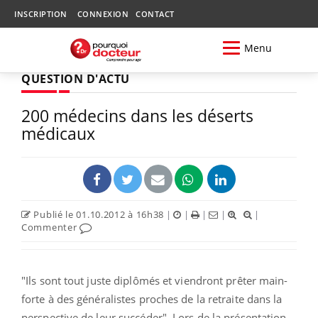
INSCRIPTION
CONNEXION
CONTACT
Menu
QUESTION D'ACTU
200 médecins dans les déserts
médicaux
Publié le 01.10.2012 à 16h38
|
|
|
|
|
Commenter
"Ils sont tout juste diplômés et viendront prêter main-
forte à des généralistes proches de la retraite dans la
perspective de leur succéder". Lors de la présentation