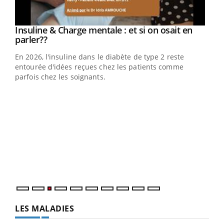
Youtube
Insuline & Charge mentale : et si on osait en
Youtube
Youtube
parler??
En 2026, l'insuline dans le diabète de type 2 reste
entourée d'idées reçues chez les patients comme
parfois chez les soignants.
Ecz
You
pour
L'ét
Vaca
Nos 
LES MALADIES