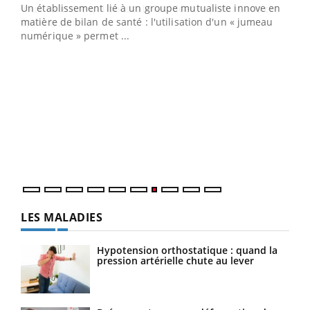
 en
vous culinaire qui bouscule les idées reçues ! Dans cet
u
épisode, une ...
Qua
You
"Les
trav
DRH 
LES MALADIES
Hypotension orthostatique : quand la
pression artérielle chute au lever