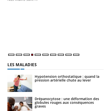
Dia
You
Le 
pers
ques
LES MALADIES
Hypotension orthostatique : quand la
pression artérielle chute au lever
Drépanocytose : une déformation des
globules rouges aux conséquences
graves