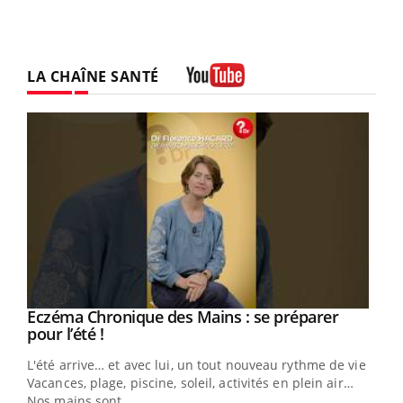
LA CHAÎNE SANTÉ
Youtube
Eczéma Chronique des Mains : se préparer
Youtube
Youtube
pour l’été !
L'été arrive… et avec lui, un tout nouveau rythme de vie !
Vacances, plage, piscine, soleil, activités en plein air…
Nos mains sont ...