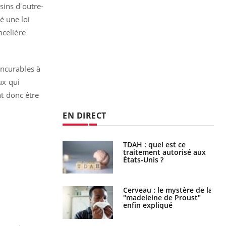
isins d'outre-
é une loi
ncelière
incurables à
ux qui
nt donc être
EN DIRECT
s alimentaires :
TDAH : quel est ce
velle arme contre
traitement autorisé aux
tions sévères
États-Unis ?
 gérer le
Cerveau : le mystère de la
 des enfants en
"madeleine de Proust"
s ?
enfin expliqué