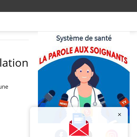
lation
 une
Publicité