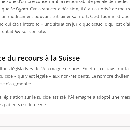
ter une zone d'ombre concernant la responsabilité pénale de médeci
Légionellose en Suisse :
Bilan pr
dique
Le Figaro
. Car avant cette décision, il était autorisé de mettr
quelle est l’origine de la
les kiné
contamination ?
bientôt 
ie un médicament pouvant entraîner sa mort. C’est l’administrati
i était interdite – une situation juridique actuelle qui est d'ail
mentait
RFI
sur son site.
e du recours à la Suisse
tions législatives de l’Allemagne de près. En effet, ce pays frontali
 suicide – qui y est légale – aux non-résidents. Le nombre d’Allem
sse d’augmenter.
 législation sur le suicide assisté, l’Allemagne a adopté une mes
es patients en fin de vie.