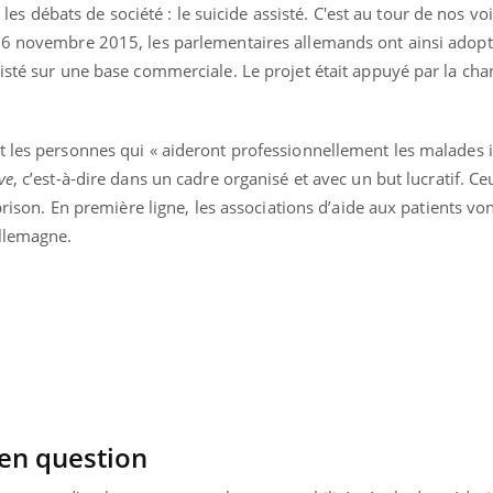
e les débats de société : le suicide assisté. C'est au tour de nos vo
 6 novembre 2015, les parlementaires allemands ont ainsi adopt
isté sur une base commerciale. Le projet était appuyé par la cha
t les personnes qui « aideront professionnellement les malades 
ve
, c’est-à-dire dans un cadre organisé et avec un but lucratif. Ce
 prison. En première ligne, les associations d’aide aux patients vo
Allemagne.
Mordue par une tique en
Allergie
vacances, elle reste dans
une nou
le coma pendant 42 jours
les réac
Mordue par un
Comment
barracuda, une petite fille
sommeil
secourue grâce à un
vacance
 en question
réflexe essentiel