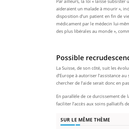
Par ailleurs, la loi « laisse subsis
 pourrait-il
Le smartphone nuit-il à
aideraient un malade à mourir », in
la propagation du
l'apprentissage de la
lecture ?
disposition d’un patient en fin de v
médicament par le médecin lui-même qu
des plus libérales au monde », com
Possible recrudescenc
La Suisse, de son côté, suit les évolu
d’Europe à autoriser l’assistance au
chercher de l’aide serait donc en pa
En parallèle de ce durcissement de la
faciliter l’accès aux soins palliatifs d
SUR LE MÊME THÈME