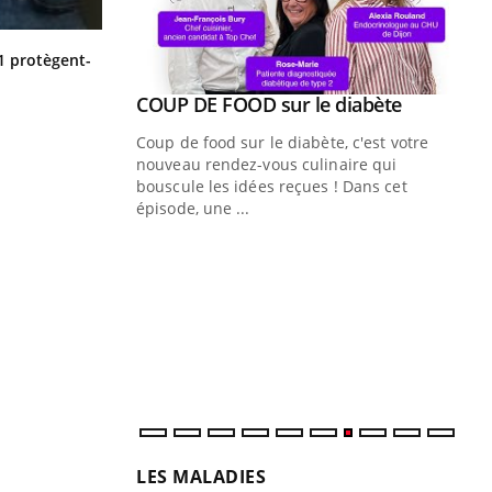
Cytomégalovirus : ce qui change
1 protègent-
dans la prise en charge des femmes
enceintes
Youtube
ue » pour
COUP DE FOOD sur le diabète
Youtube
médecine
Coup de food sur le diabète, c'est votre
nouveau rendez-vous culinaire qui
n groupe
bouscule les idées reçues ! Dans cet
ière de bilan de
épisode, une ...
« jumeau
Qu
You
êtr
"Le
qua
Doc
dir
LES MALADIES