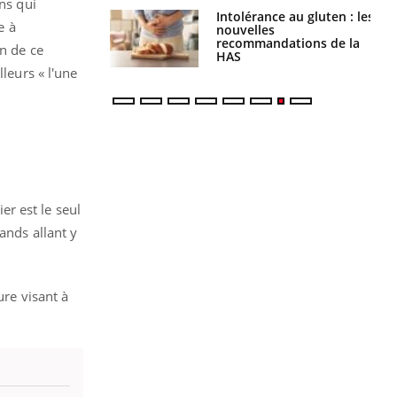
ns qui
évention : ce que
Intolérance au gluten : les
e à
s pourront
nouvelles
faire
recommandations de la
on de ce
HAS
leurs « l'une
er est le seul
ands allant y
ure visant à