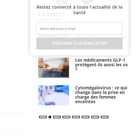
Restez connecté à toute l’actualité de la
Twitter
Facebook
Instagram
Santé
EN DIRECT
 oublier les
Chikungunya, dengue,
en vacances ?
West Nile : que se passe-
t-il dans le sud de la
S'INSCRIRE À LA NEWSLETTER
France ?
s connectés :
Les médicaments GLP-1
 le travail
protègent-ils aussi les os
 de plus en plus
?
soirées
olorectal : une
Cytomégalovirus : ce qui
e simple aurait
change dans la prise en
la donne au Pays
charge des femmes
enceintes