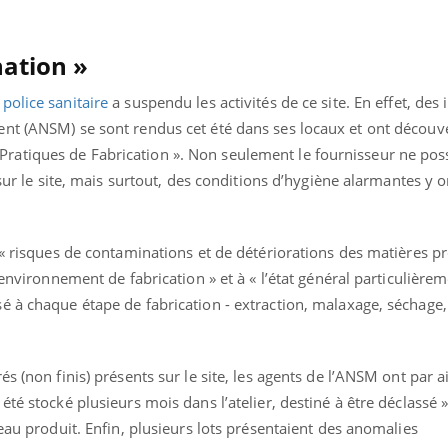
ation »
 police sanitaire
a suspendu les activités de ce site. En effet, des
nt (ANSM) se sont rendus cet été dans ses locaux et ont découv
atiques de Fabrication ». Non seulement le fournisseur ne pos
 sur le site, mais surtout, des conditions d’hygiène alarmantes y o
 « risques de contaminations et de détériorations des matières p
’environnement de fabrication » et à « l’état général particulièr
é à chaque étape de fabrication - extraction, malaxage, séchage
nd l’entreprise mise sur le bien
Eczéma chronique des
tube
Youtube
s (non finis) présents sur le site, les agents de l’ANSM ont par ai
Youtube
Youtu
e global
quotidien (3/3)
té stocké plusieurs mois dans l’atelier, destiné à être déclassé »
 rendez-vous de la santé et de la
Dans cette vidéo, le Dr In
veau produit. Enfin, plusieurs lots présentaient des anomalies
ité de vie au travail" de Pourquoi
dermatologue à Paris, vo