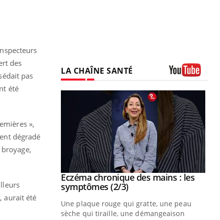
 inspecteurs
ert des
LA CHAÎNE SANTÉ
sédait pas
Youtube
nt été
remières »,
ement dégradé
, broyage,
 mains : au
Eczéma chronique des mains : les
Youtube
lleurs
be
Youtube
symptômes (2/3)
, aurait été
ès Zaraa,
Une plaque rouge qui gratte, une peau
us explique
sèche qui tiraille, une démangeaison