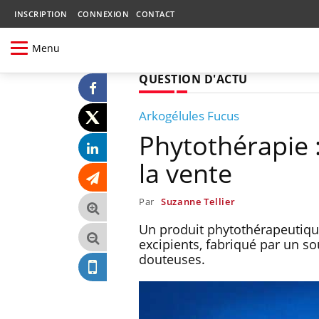
INSCRIPTION
CONNEXION
CONTACT
Menu
QUESTION D'ACTU
Arkogélules Fucus
Phytothérapie 
la vente
Par
Suzanne Tellier
Un produit phytothérapeutique
excipients, fabriqué par un so
douteuses.