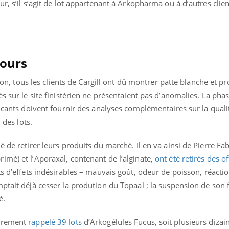
r, s’il s’agit de lot appartenant à Arkopharma ou à d’autres clien
teur reçoivent Régis Blugeon, DRH et
comment protéger vos ma
cteur ...
et éviter les ...
cours
ction, tous les clients de Cargill ont dû montrer patte blanche et p
s sur le site finistérien ne présentaient pas d’anomalies. La pha
ricants doivent fournir des analyses complémentaires sur la quali
 des lots.
 de retirer leurs produits du marché. Il en va ainsi de Pierre Fab
imé) et l’Aporaxal, contenant de l’alginate,
ont été retirés des of
nts d’effets indésirables – mauvais goût, odeur de poisson, réacti
ptait déjà cesser la prodution du Topaal ; la suspension de son 
é.
airement
rappelé 39 lots
d’Arkogélules Fucus, soit plusieurs dizai