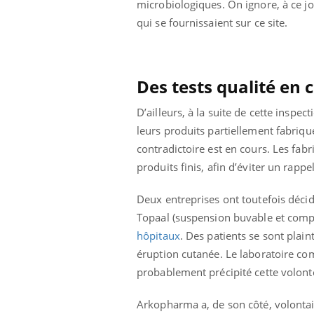
microbiologiques. On ignore, à ce jou
ère de bilan de
Doc
épisode, une ...
« jumeau
dire
qui se fournissaient sur ce site.
Des tests qualité en 
D’ailleurs, à la suite de cette inspe
leurs produits partiellement fabriqué
contradictoire est en cours. Les fab
produits finis, afin d’éviter un rappel
Deux entreprises ont toutefois décidé
Topaal (suspension buvable et compr
hôpitaux
. Des patients se sont plai
éruption cutanée. Le laboratoire com
probablement précipité cette volont
Arkopharma a, de son côté, volont