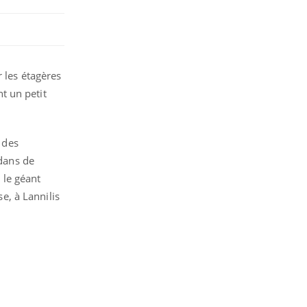
r les étagères
t un petit
 des
 dans de
 le géant
se, à Lannilis