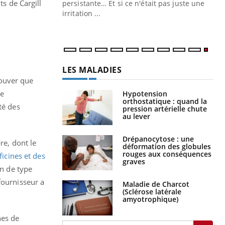
ts de Cargill
ins au quotidien
persistante… Et si ce n'était pas juste une
irritation ...
LES MALADIES
rouver que
se
Hypotension
orthostatique : quand la
té des
pression artérielle chute
au lever
Drépanocytose : une
re, dont le
déformation des globules
rouges aux conséquences
ficines et des
graves
on de type
fournisseur a
Maladie de Charcot
(Sclérose latérale
amyotrophique)
nes de