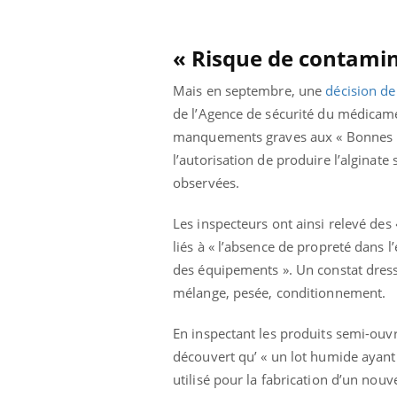
« Risque de contamin
Mais en septembre, une
décision de
de l’Agence de sécurité du médicame
manquements graves aux « Bonnes Pr
l’autorisation de produire l’alginate
observées.
Les inspecteurs ont ainsi relevé des
liés à « l’absence de propreté dans l
des équipements ». Un constat dress
mélange, pesée, conditionnement.
Youtube
ue » pour
COUP DE FOOD sur le diabète
Qua
Youtube
You
En inspectant les produits semi-ouvré
médecine
êtr
Coup de food sur le diabète, c'est votre
découvert qu’ « un lot humide ayant é
"Les
nouveau rendez-vous culinaire qui
utilisé pour la fabrication d’un nou
 groupe
qual
bouscule les idées reçues ! Dans cet