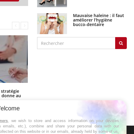
Mauvaise haleine : il faut
améliorer l’hygiène
bucco-dentaire
Chikungunya, dengue, West Nile :
 stratégie
que se passe-t-il dans le sud de la
a donne au
France ?
elcome
tners
, we wish to store and access information on your devices
in emails, etc.), combine and share your personal data with our
ollected on this website or in our emails, already held by some of us,