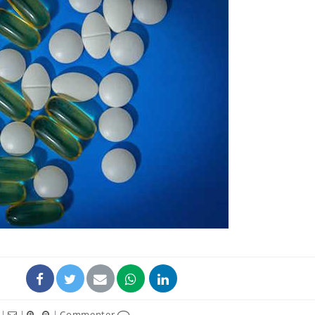
Comment
écrans 
Toujour
comment
empiète
sur nos 
Cancer c
stratégi
changé 
basque
|
|
|
Commenter