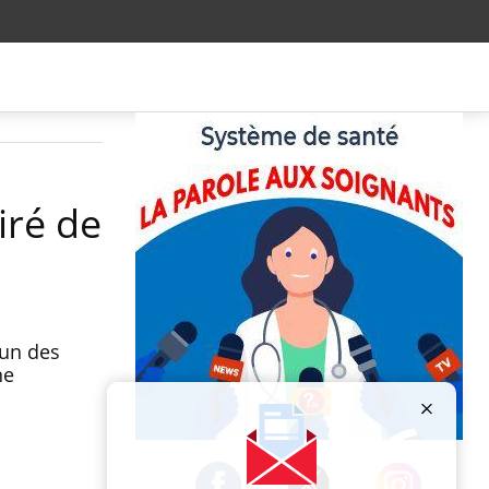
iré de
'un des
ne
Publicité