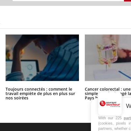
S
Toujours connectés : comment le
Cancer colorectal : une
travail empiète de plus en plus sur
simple aurait changé l
nos soirées
Pays basque
W
With our 225
par
(cookies, pixels 
partners, whether c