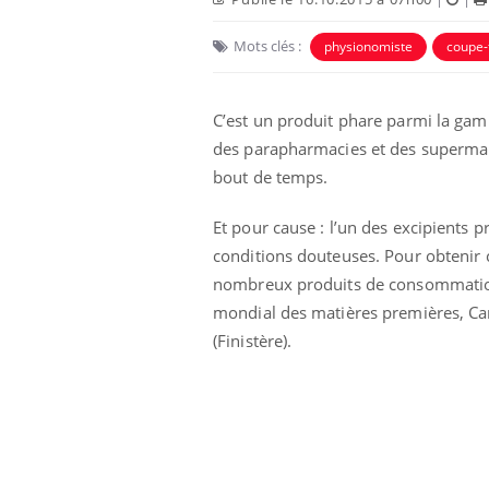
Mots clés :
physionomiste
coupe-
C’est un produit phare parmi la gamm
des parapharmacies et des supermarc
bout de temps.
Et pour cause : l’un des excipients p
conditions douteuses. Pour obtenir ce
nombreux produits de consommation 
mondial des matières premières, Cargil
(Finistère).