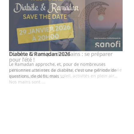
Youtube
Diabète & Ramadan 2026
Youtube
Le Ramadan approche, et, pour de nombreuses
vie !
personnes atteintes de diabète, c'est une période de
…
questions, de défis, mais ...
Un 
You
à l
Un é
mati
numé