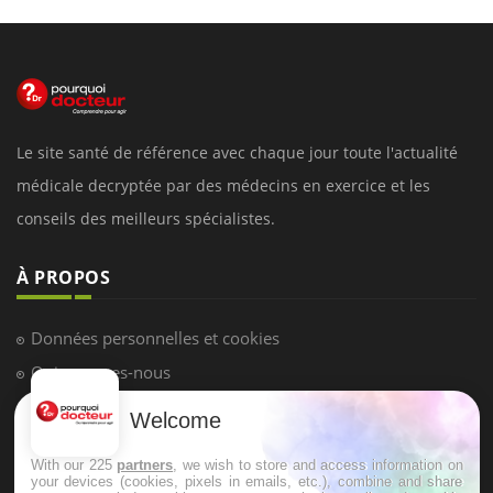
Le site santé de référence avec chaque jour toute l'actualité
médicale decryptée par des médecins en exercice et les
conseils des meilleurs spécialistes.
À PROPOS
Données personnelles et cookies
Qui sommes-nous
Conditions d'utilisation
Welcome
Plan du site
With our 225
partners
, we wish to store and access information on
Mentions Légales
your devices (cookies, pixels in emails, etc.), combine and share