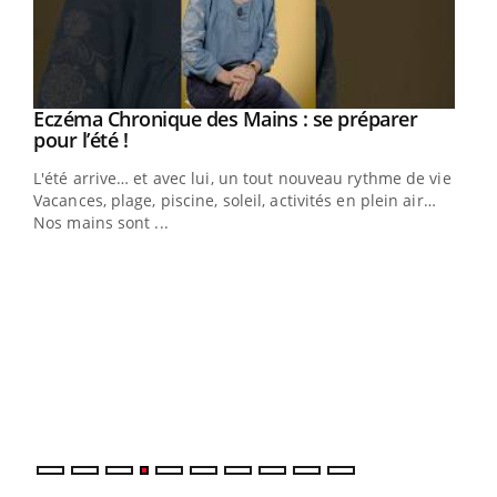
Eczéma Chronique des Mains : se préparer
Youtube
Youtube
pour l’été !
L'été arrive… et avec lui, un tout nouveau rythme de vie !
Vacances, plage, piscine, soleil, activités en plein air…
Nos mains sont ...
Dia
You
Le 
pers
ques