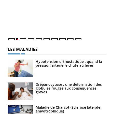
Ins
You
par
En 2
ento
parf
LES MALADIES
Hypotension orthostatique : quand la
pression artérielle chute au lever
Drépanocytose : une déformation des
globules rouges aux conséquences
graves
Maladie de Charcot (Sclérose latérale
amyotrophique)