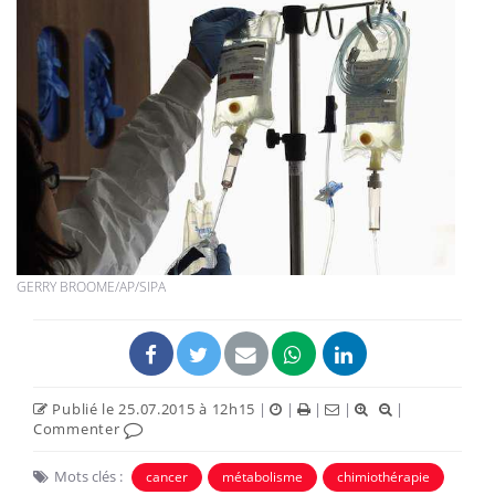
GERRY BROOME/AP/SIPA
Publié le 25.07.2015 à 12h15
|
|
|
|
|
Commenter
Mots clés :
cancer
métabolisme
chimiothérapie