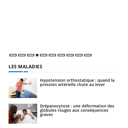
Dia
You
Le 
pers
ques
LES MALADIES
Hypotension orthostatique : quand la
pression artérielle chute au lever
Drépanocytose : une déformation des
globules rouges aux conséquences
graves