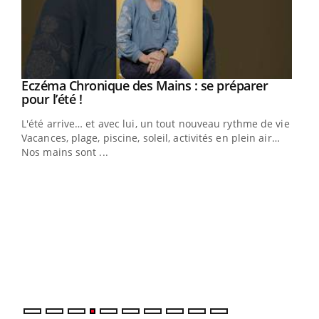
Eczéma Chronique des Mains : se préparer
Youtube
Youtube
pour l’été !
L'été arrive… et avec lui, un tout nouveau rythme de vie !
Vacances, plage, piscine, soleil, activités en plein air…
Nos mains sont ...
Dia
You
Le 
pers
ques