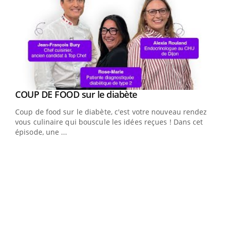
Youtube
cès
COUP DE FOOD sur le diabète
Youtube
Coup de food sur le diabète, c'est votre nouveau rendez-
 en
vous culinaire qui bouscule les idées reçues ! Dans cet
u
épisode, une ...
Qua
You
"Les
trav
DRH 