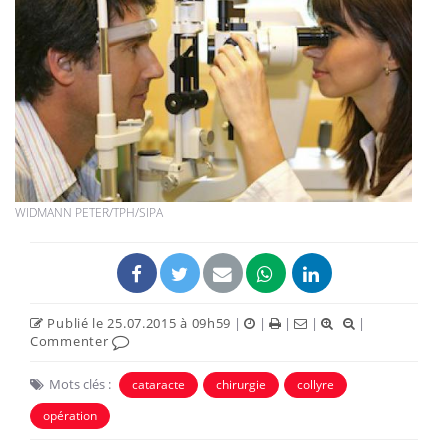
WIDMANN PETER/TPH/SIPA
Publié le 25.07.2015 à 09h59
|
|
|
|
|
Commenter
Mots clés :
cataracte
chirurgie
collyre
opération