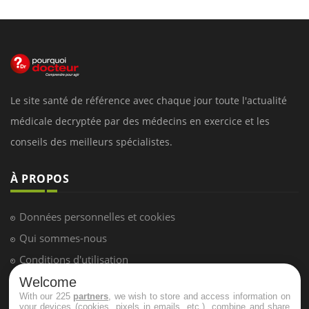
Le site santé de référence avec chaque jour toute l'actualité
médicale decryptée par des médecins en exercice et les
conseils des meilleurs spécialistes.
À PROPOS
Données personnelles et cookies
Qui sommes-nous
Conditions d'utilisation
Plan du site
Welcome
With our 225
partners
, we wish to store and access information on
Mentions Légales
your devices (cookies, pixels in emails, etc.), combine and share