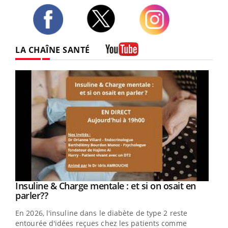
Twitter
Facebook
Instagram
LA CHAÎNE SANTÉ
Youtube
Youtube
Insuline & Charge mentale : et si on osait en
Youtube
Youtube
parler??
En 2026, l'insuline dans le diabète de type 2 reste
entourée d'idées reçues chez les patients comme