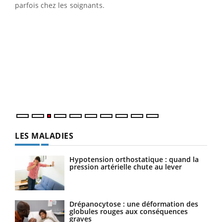
parfois chez les soignants.
Ecz
You
pour
L'ét
Vaca
Nos 
LES MALADIES
Hypotension orthostatique : quand la
pression artérielle chute au lever
Drépanocytose : une déformation des
globules rouges aux conséquences
graves