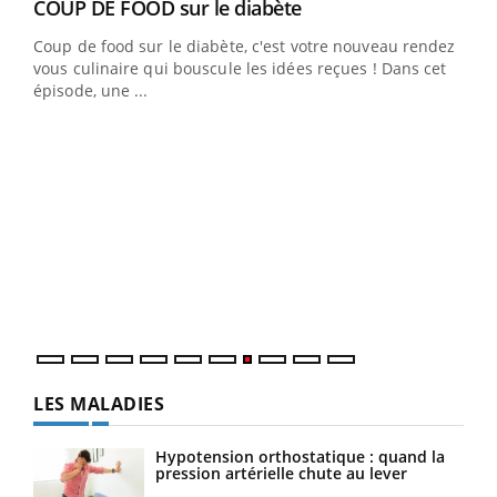
Youtube
cès
COUP DE FOOD sur le diabète
Youtube
Coup de food sur le diabète, c'est votre nouveau rendez-
 en
vous culinaire qui bouscule les idées reçues ! Dans cet
u
épisode, une ...
Qua
You
"Les
trav
DRH 
LES MALADIES
Hypotension orthostatique : quand la
pression artérielle chute au lever