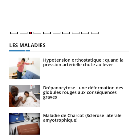
L'ét
Vaca
Nos 
LES MALADIES
Hypotension orthostatique : quand la
pression artérielle chute au lever
Drépanocytose : une déformation des
globules rouges aux conséquences
graves
Maladie de Charcot (Sclérose latérale
amyotrophique)