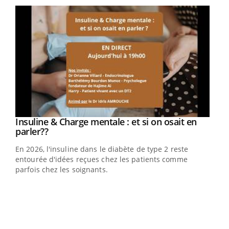
Youtube
Insuline & Charge mentale : et si on osait en
Youtube
Youtube
parler??
En 2026, l'insuline dans le diabète de type 2 reste
entourée d'idées reçues chez les patients comme
parfois chez les soignants.
Ecz
You
pour