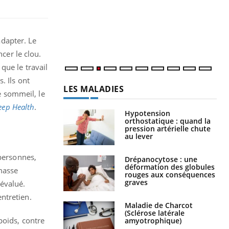
L'é
ryt
sol
sont
adapter. Le
cer le clou.
que le travail
. Ils ont
LES MALADIES
le sommeil, le
eep Health
.
Hypotension
orthostatique : quand la
pression artérielle chute
au lever
 personnes,
Drépanocytose : une
déformation des globules
 masse
rouges aux conséquences
graves
 évalué.
ntretien.
Maladie de Charcot
(Sclérose latérale
poids, contre
amyotrophique)