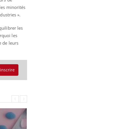
 les minorités
dustries ».
uilibrer les
rquoi les
e de leurs
'inscrire