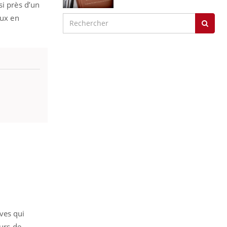
si près d’un
eux en
ves qui
eurs de