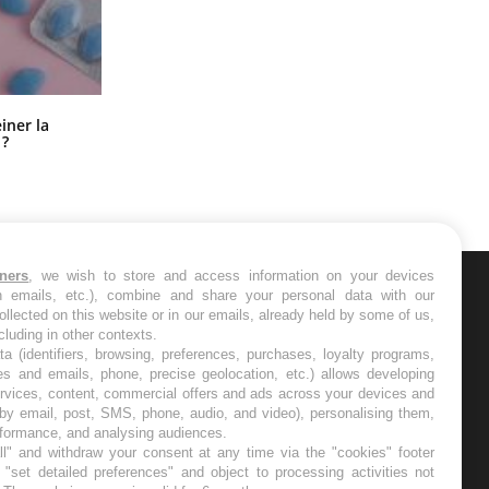
Pourquoi manger moins de
einer la
protéines pourrait finalement être
 ?
bénéfique
tners
, we wish to store and access information on your devices
in emails, etc.), combine and share your personal data with our
ER
ollected on this website or in our emails, already held by some of us,
ncluding in other contexts.
ta (identifiers, browsing, preferences, purchases, loyalty programs,
s les semaines les meilleures
es and emails, phone, precise geolocation, etc.) allows developing
ervices, content, commercial offers and ads across your devices and
 by email, post, SMS, phone, audio, and video), personalising them,
rformance, and analysing audiences.
l" and withdraw your consent at any time via the "cookies" footer
"set detailed preferences" and object to processing activities not