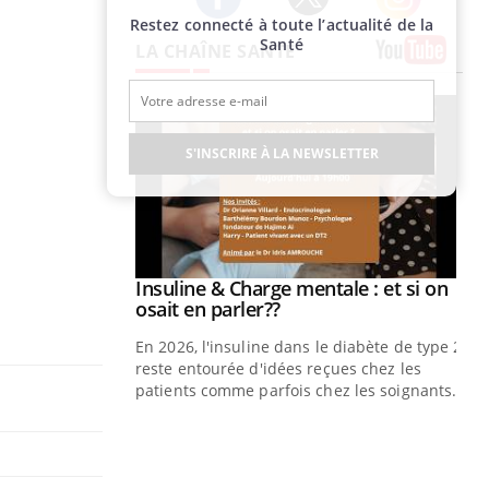
Restez connecté à toute l’actualité de la
Twitter
Facebook
Instagram
Santé
LA CHAÎNE SANTÉ
Youtube
S'INSCRIRE À LA NEWSLETTER
prendre pour
Insuline & Charge mentale : et si on
Youtube
Youtube
osait en parler??
illard mental ou
En 2026, l'insuline dans le diabète de type 2
ptômes de la
reste entourée d'idées reçues chez les
ples ce qui la rend
patients comme parfois chez les soignants.
Ec
You
pré