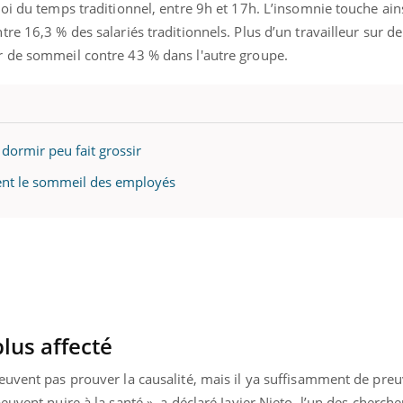
oi du temps traditionnel, entre 9h et 17h. L’insomnie touche ain
re 16,3 % des salariés traditionnels. Plus d’un travailleur sur d
 de sommeil contre 43 % dans l'autre groupe.
dormir peu fait grossir
orent le sommeil des employés
plus affecté
euvent pas prouver la causalité, mais il ya suffisamment de preu
uvent nuire à la santé », a déclaré Javier Nieto, l’un des cherch