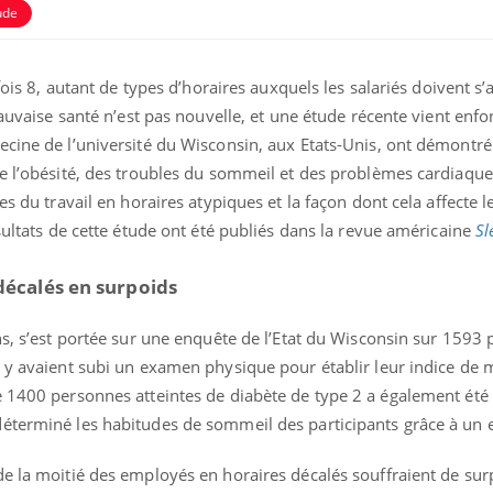
ude
 fois 8, autant de types d’horaires auxquels les salariés doivent s’
mauvaise santé n’est pas nouvelle, et une étude récente vient enfon
cine de l’université du Wisconsin, aux Etats-Unis, ont démontré 
e l’obésité, des troubles du sommeil et des problèmes cardiaques
es du travail en horaires atypiques et la façon dont cela affecte 
ésultats de cette étude ont été publiés dans la revue américaine
Sl
 décalés en surpoids
ns, s’est portée sur une enquête de l’Etat du Wisconsin sur 1593
s y avaient subi un examen physique pour établir leur indice de
e 1400 personnes atteintes de diabète de type 2 a également été
éterminé les habitudes de sommeil des participants grâce à un e
de la moitié des employés en horaires décalés souffraient de sur