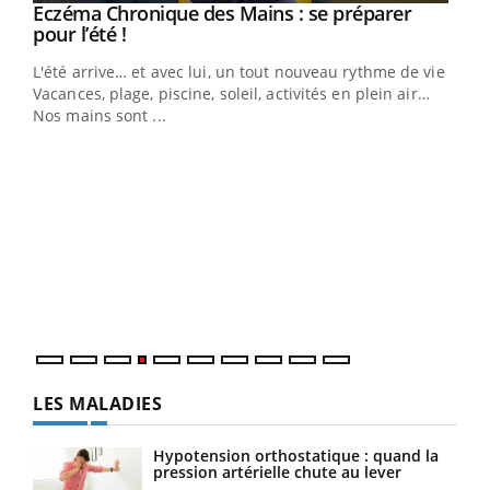
Eczéma Chronique des Mains : se préparer
Youtube
Youtube
pour l’été !
L'été arrive… et avec lui, un tout nouveau rythme de vie !
Vacances, plage, piscine, soleil, activités en plein air…
Nos mains sont ...
Dia
You
Le 
pers
ques
LES MALADIES
Hypotension orthostatique : quand la
pression artérielle chute au lever