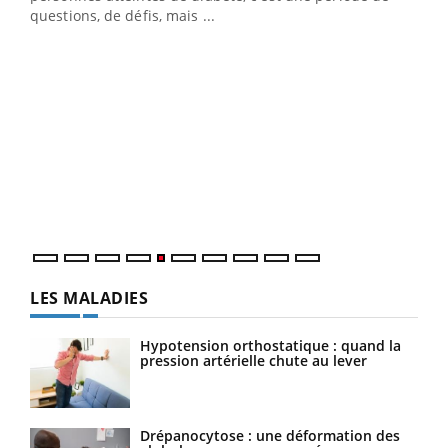
questions, de défis, mais ...
Un « jumeau numérique » pour faciliter l’accès
COU
Youtube
You
Youtube
à la médecine préventive
Coup
Un établissement lié à un groupe mutualiste innove en
vous
matière de bilan de santé : l'utilisation d'un « jumeau
épis
numérique » permet ...
LES MALADIES
Hypotension orthostatique : quand la
pression artérielle chute au lever
Drépanocytose : une déformation des