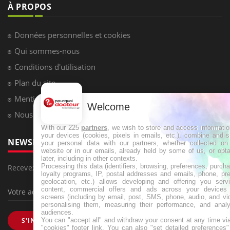
À PROPOS
Données personnelles et cookies
Qui sommes-nous
Conditions d'utilisation
Plan du site
Mentions Légales
Welcome
Nous contacter
With our 225
partners
, we wish to store and access informati
your devices (cookies, pixels in emails, etc.), combine and 
NEWSLETTER
your personal data with our partners, whether collected on 
website or in our emails, already held by some of us, or obt
later, including in other contexts.
Processing this data (identifiers, browsing, preferences, purch
Recevez toutes les semaines les meilleures infos santé
loyalty programs, IP, postal addresses and emails, phone, pr
geolocation, etc.) allows developing and offering you servi
content, commercial offers and ads across your devices
screens (including by email, post, SMS, phone, audio, and vi
personalising them, measuring their performance, and analy
audiences.
You can "accept all" and withdraw your consent at any time vi
S'INSCRIRE
"cookies" footer link
. You can also "set detailed preferences