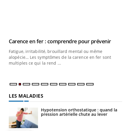
Youtube
a
Carence en fer : comprendre pour prévenir
Ins
Youtube
You
par
Fatigue, irritabilité, brouillard mental ou même
s non
En 2
alopécie… Les symptômes de la carence en fer sont
ento
multiples ce qui la rend ...
parf
LES MALADIES
Hypotension orthostatique : quand la
pression artérielle chute au lever