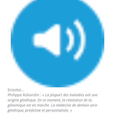
Ecoutez...
Philippe Rollandin
: «
La plupart des maladies ont une
origine génétique. En ce moment, la révolution de la
génomique est en marche. La médecine de demain sera
génétique, prédictive et personnalisée.
»