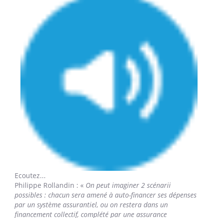
Ecoutez...
Philippe Rollandin
: «
On peut imaginer 2 scénarii
possibles : chacun sera amené à auto-financer ses dépenses
par un système assurantiel, ou on restera dans un
financement collectif, complété par une assurance