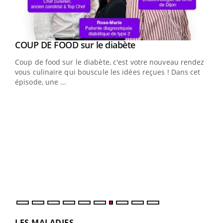
Youtube
Yout
COUP DE FOOD sur le diabète
Quand l’entreprise mise sur le bien être global
Youtube
Youtube
Coup de food sur le diabète, c'est votre nouveau rendez-
"Les rendez-vous de la santé et de la qualité de vie au
vous culinaire qui bouscule les idées reçues ! Dans cet
travail" de Pourquoi Docteur reçoivent Régis Blugeon,
épisode, une ...
DRH et directeur ...
Ecz
You
(3/3
Dans
vous
quot
LES MALADIES