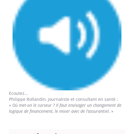
Ecoutez...
Philippe Rollandin,
journaliste et consultant en santé :
«
Où met-on le curseur ? Il faut envisager un changement de
logique de financement, le mixer avec de l’assurantiel.
»