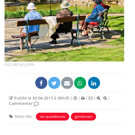
GILE MICHEL/SIPA
Publié le 30.04.2015 à 06h35
|
|
|
|
|
Commenter
Mots clés :
vie quotidienne
généticien