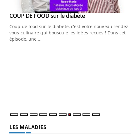
Youtube
cès
COUP DE FOOD sur le diabète
Youtube
Coup de food sur le diabète, c'est votre nouveau rendez-
 en
vous culinaire qui bouscule les idées reçues ! Dans cet
u
épisode, une ...
Qua
You
"Les
trav
DRH 
LES MALADIES