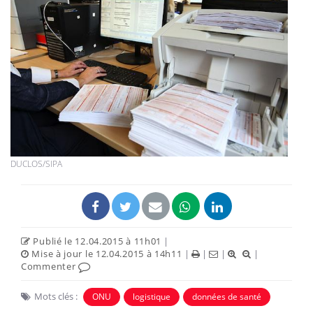
DUCLOS/SIPA
Publié le 12.04.2015 à 11h01
|
Mise à jour le 12.04.2015 à 14h11
|
|
|
|
Commenter
Mots clés :
ONU
logistique
données de santé