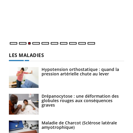
Le 
pers
ques
LES MALADIES
Hypotension orthostatique : quand la
pression artérielle chute au lever
Drépanocytose : une déformation des
globules rouges aux conséquences
graves
Maladie de Charcot (Sclérose latérale
amyotrophique)