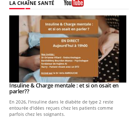
LA CHAÎNE SANTÉ
Youtube
Insuline & Charge mentale : et si on osait en
Eczéma Chronique des Mains : se préparer
Youtube
Youtube
Youtube
Youtube
parler??
pour l’été !
En 2026, l'insuline dans le diabète de type 2 reste
L'été arrive… et avec lui, un tout nouveau rythme de vie !
entourée d'idées reçues chez les patients comme
Vacances, plage, piscine, soleil, activités en plein air…
parfois chez les soignants.
Nos mains sont ...
Dia
You