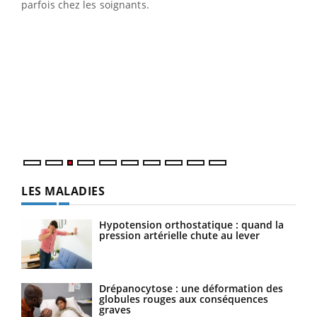
parfois chez les soignants.
Eczéma Chronique des Mains : se préparer
Dia
Youtube
You
Youtube
pour l’été !
Le 
L'été arrive… et avec lui, un tout nouveau rythme de vie !
pers
Vacances, plage, piscine, soleil, activités en plein air…
ques
Nos mains sont ...
LES MALADIES
Hypotension orthostatique : quand la
pression artérielle chute au lever
Drépanocytose : une déformation des
globules rouges aux conséquences
graves