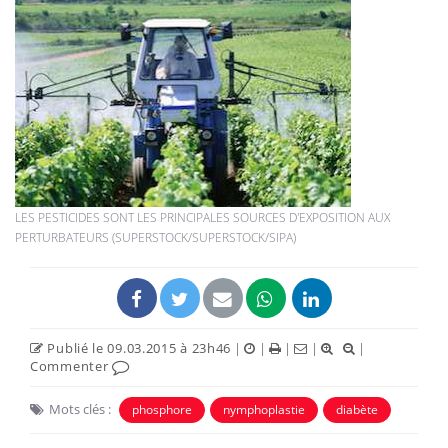
LES PESTICIDES SONT LES PRINCIPALES SOURCES D'EXPOSITION AUX
PERTURBATEURS (SUPERSTOCK/SUPERSTOCK/SIPA)
Publié le 09.03.2015 à 23h46
|
|
|
|
|
Commenter
Mots clés :
phosphore
nymphoplastie
diabète