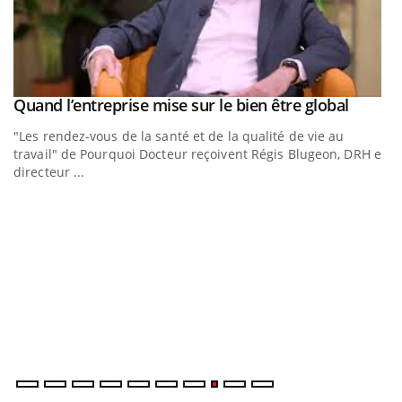
Youtub
Quand l’entreprise mise sur le bien être global
Youtube
ous
"Les rendez-vous de la santé et de la qualité de vie au
travail" de Pourquoi Docteur reçoivent Régis Blugeon, DRH et
directeur ...
E
Yo
Da
vo
év