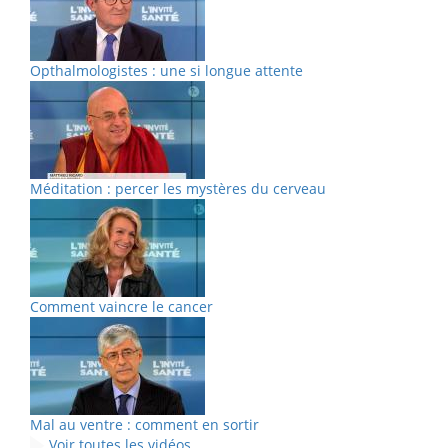
Opthalmologistes : une si longue attente
Méditation : percer les mystères du cerveau
Comment vaincre le cancer
Mal au ventre : comment en sortir
Voir toutes les vidéos