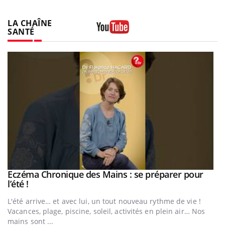
LA CHAÎNE
SANTÉ
Youtube
Eczéma Chronique des Mains : se préparer pour
Youtube
Youtube
l’été !
e
L'été arrive… et avec lui, un tout nouveau rythme de vie !
Vacances, plage, piscine, soleil, activités en plein air… Nos
mains sont ...