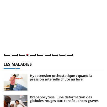
D
Yo
L
at
dé
LES MALADIES
Hypotension orthostatique : quand la
pression artérielle chute au lever
Drépanocytose : une déformation des
globules rouges aux conséquences graves