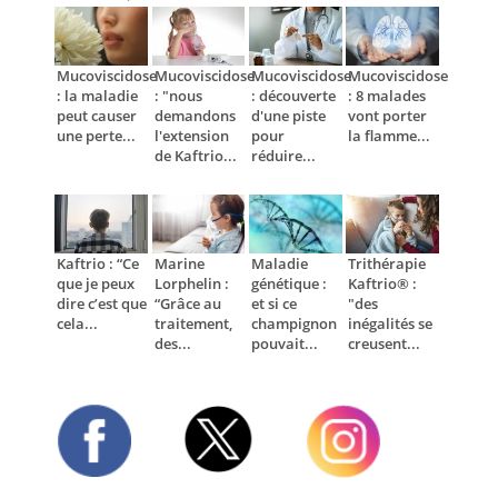
Mucoviscidose
Mucoviscidose
Mucoviscidose
Mucoviscidose
: la maladie
: "nous
: découverte
: 8 malades
peut causer
demandons
d'une piste
vont porter
une perte...
l'extension
pour
la flamme...
de Kaftrio...
réduire...
Kaftrio : “Ce
Marine
Maladie
Trithérapie
que je peux
Lorphelin :
génétique :
Kaftrio® :
dire c’est que
“Grâce au
et si ce
"des
cela...
traitement,
champignon
inégalités se
des...
pouvait...
creusent...
Twitter
Facebook
Instagram