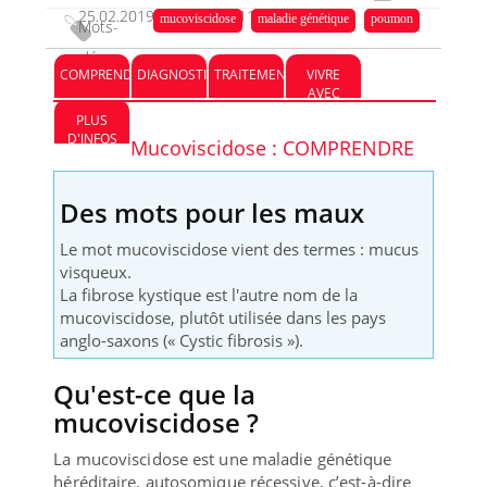
25.02.2019
08.11.2023
mucoviscidose
maladie génétique
poumon
Mots-
clés :
COMPRENDRE
DIAGNOSTIC
TRAITEMENT
VIVRE
AVEC
PLUS
D'INFOS
Mucoviscidose : COMPRENDRE
Des mots pour les maux
Le mot mucoviscidose vient des termes : mucus
visqueux.
La fibrose kystique est l'autre nom de la
mucoviscidose, plutôt utilisée dans les pays
anglo-saxons (« Cystic fibrosis »).
Qu'est-ce que la
mucoviscidose ?
La mucoviscidose est une maladie génétique
héréditaire, autosomique récessive, c’est-à-dire