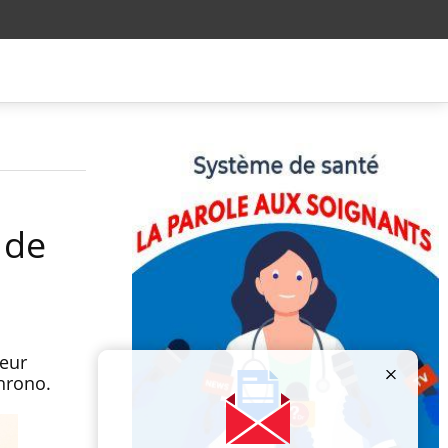
 de
leur
hrono.