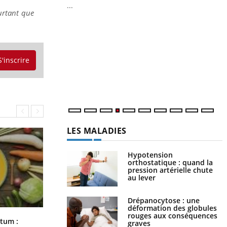
...
urtant que
Y
L
n
c
S'inscrire
m
LES MALADIES
Hypotension
orthostatique : quand la
pression artérielle chute
au lever
Drépanocytose : une
déformation des globules
rouges aux conséquences
Comment nous percevons le chaud
rtum :
graves
et le froid : une recherche éclaire le