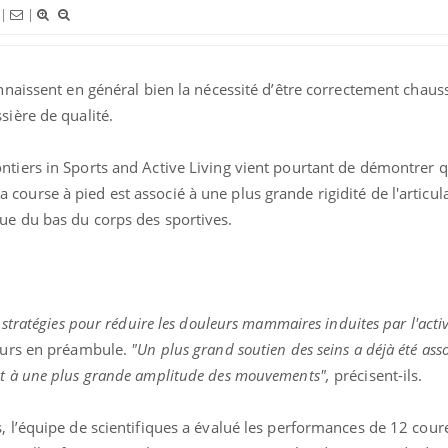
dormir la nuit ?
le risq
|
|
grimpe-t
VIH : la fin du comprimé
Le Viagr
onnaissent en général bien la nécessité d’être correctement chauss
tous les jours se profile-t-
la propa
elle enfin ?
sière de qualité.
Pourquoi votre ventre
Pourquo
ntiers in Sports and Active Living vient pourtant de démontrer 
gâche-t-il les premiers
protéine
ourse à pied est associé à une plus grande rigidité de l'articul
jours de vos vacances ?
finalem
ue du bas du corps des sportives.
 stratégies pour réduire les douleurs mammaires induites par l'acti
eurs en préambule.
"Un plus grand soutien des seins a déjà été ass
et à une plus grande amplitude des mouvements",
précisent-ils.
, l’équipe de scientifiques a évalué les performances de 12 cou