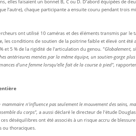
ns, elles faisaient un bonnet B, C ou D. D’abord équipées de deu
 que l’autre), chaque participante a ensuite couru pendant trois m
ercheurs ont utilisé 10 caméras et des éléments transmis par le t
le, les conditions de soutien de la poitrine faible et élevé ont été
 et 5 % de la rigidité de l'articulation du genou.
"Globalement, si 
rches antérieures menées par la même équipe, un soutien-gorge plus
mances d'une femme lorsqu’elle fait de la course à pied",
rapporten
entière
en mammaire n'influence pas seulement le mouvement des seins, ma
nce en fer : comprendre pour
Insuline & Charge ment
ube
Youtube
Youtube
Yout
enir
osait en parler??
nsemble du corps",
a aussi déclaré le directeur de l’étude Douglas
ces déséquilibres ont été associés à un risque accru de blessure
ue, irritabilité, brouillard mental ou
En 2026, l'insuline dans l
 alopécie… Les symptômes de la
reste entourée d'idées re
 ou thoraciques.
ce en fer sont multiples ce qui la rend
patients comme parfois ch