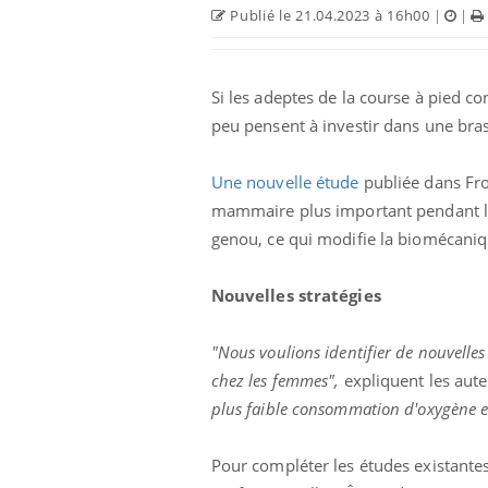
West Nile : que se passe-t-
Publié le 21.04.2023 à 16h00
|
|
il dans le sud de la France ?
Les médicaments GLP-1
Si les adeptes de la course à pied c
protègent-ils aussi les os ?
peu pensent à investir dans une bras
Cytomégalovirus : ce qui
Une nouvelle étude
publiée dans Fro
change dans la prise en
mammaire plus important pendant la c
charge des femmes
enceintes
genou, ce qui modifie la biomécaniq
Nouvelles stratégies
"Nous voulions identifier de nouvelles
chez les femmes",
expliquent les aut
plus faible consommation d'oxygène 
Pour compléter les études existantes