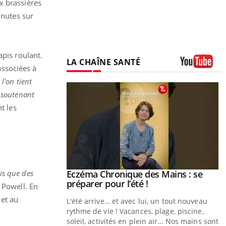
x brassières
inutes sur
apis roulant.
LA CHAÎNE SANTÉ
 associées à
Youtube
l'on tient
 soutenant
t les
is que des
ale : et si on
Eczéma Chronique des Mains : se
Youtube
ube
Youtube
préparer pour l’été !
 Powell. En
 et au
e diabète de type 2
L'été arrive… et avec lui, un tout nouveau
çues chez les
rythme de vie ! Vacances, plage, piscine,
ez les soignants.
soleil, activités en plein air… Nos mains sont