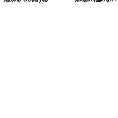
cancer de l’intestin grêle
comment s’alimenter ?