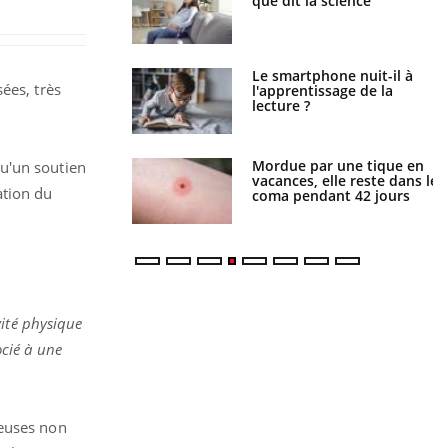
ue de noyade
que dit la science
-il ?
a pourrait-il freiner
Le smartphone nuit-il à
ées, très
gation du cancer ?
l'apprentissage de la
lecture ?
i manger moins de
Mordue par une tique en
qu'un soutien
s pourrait
vacances, elle reste dans le
ation du
ent être bénéfique
coma pendant 42 jours
vité physique
ocié à une
reuses non