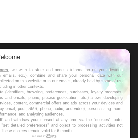
elcome
ER
tners
, we wish to store and access information on your devices
in emails, etc.), combine and share your personal data with our
s les semaines les meilleures
ollected on this website or in our emails, already held by some of us,
ncluding in other contexts.
ta (identifiers, browsing, preferences, purchases, loyalty programs,
es and emails, phone, precise geolocation, etc.) allows developing
ervices, content, commercial offers and ads across your devices and
 by email, post, SMS, phone, audio, and video), personalising them,
RE
rformance, and analysing audiences.
l" and withdraw your consent at any time via the "cookies" footer
"set detailed preferences" and object to processing activities not
. These choices remain valid for 6 months.
powered by