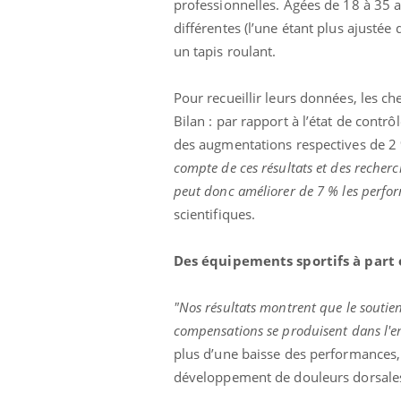
professionnelles. Âgées de 18 à 35 a
différentes (l’une étant plus ajustée
un tapis roulant.
Pour recueillir leurs données, les ch
Bilan : par rapport à l’état de contrô
des augmentations respectives de 2 %
compte de ces résultats et des reche
peut donc améliorer de 7 % les perfor
scientifiques.
Des équipements sportifs à part 
"Nos résultats montrent que le souti
Eczéma Chronique des Mains :
Care
Youtube
Yout
Youtube
expliquer ma maladie
prév
compensations se produisent dans l'e
plus d’une baisse des performances, 
Il y a des sujets qui sont faciles à aborder...
Fatig
d'autres non ! D'un côté, poser des questions
même
développement de douleurs dorsales
sur la maladie d'un proche c'est montrer ...
caren