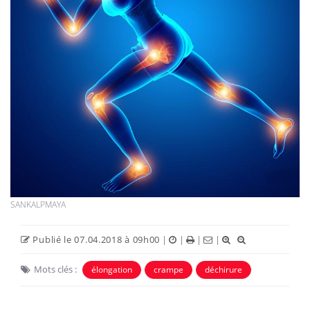
SANKALPMAYA
Publié le 07.04.2018 à 09h00
|
|
|
|
Mots clés :
élongation
crampe
déchirure