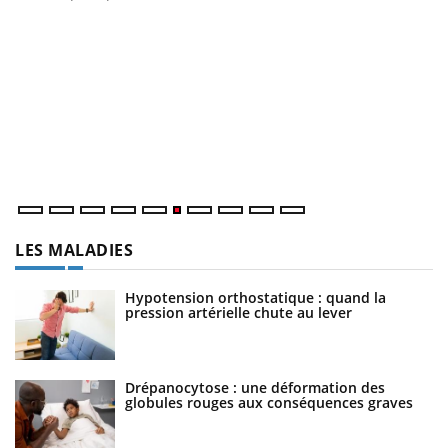
C
Yo
Co
cu
un
LES MALADIES
Hypotension orthostatique : quand la
pression artérielle chute au lever
Drépanocytose : une déformation des
globules rouges aux conséquences graves