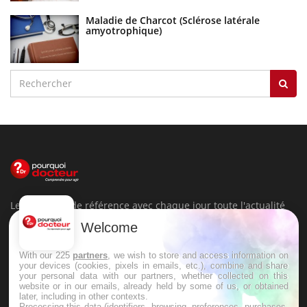
Maladie de Charcot (Sclérose latérale
amyotrophique)
Le site santé de référence avec chaque jour toute l'actualité
médicale decryptée par des médecins en exercice et les
Welcome
conseils des meilleurs spécialistes.
With our 225
partners
, we wish to store and access information on
your devices (cookies, pixels in emails, etc.), combine and share
your personal data with our partners, whether collected on this
À PROPOS
website or in our emails, already held by some of us, or obtained
later, including in other contexts.
Processing this data (identifiers, browsing, preferences, purchases,