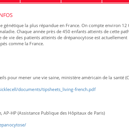
INFOS
ie génétique la plus répandue en France. On compte environ 12
aladie. Chaque année près de 450 enfants atteints de cette pat
e de vie des patients atteints de drépanocytose est actuellement
ppés comme la France.
ma Chronique des Mains :
ube
Youtube
iquer ma maladie
ils pour mener une vie saine, ministère américain de la santé (
a des sujets qui sont faciles à aborder...
res non ! D'un côté, poser des questions
cklecell/documents/tipsheets_living-french.pdf
a maladie d'un proche c'est montrer ...
, AP-HP (Assistance Publique des Hôpitaux de Paris)
repanocytose/