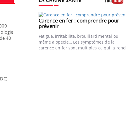
LA CHAÎNE SANTÉ
Youtube
Carence en fer : comprendre pour
Youtube
Youtube
prévenir
 000
hologie
Fatigue, irritabilité, brouillard mental ou
 de 40
même alopécie… Les symptômes de la
carence en fer sont multiples ce qui la rend
...
CDC)
Insuline & Charge mentale : et si on
Youtube
Y
Youtube
osait en parler??
p
En 2026, l'insuline dans le diabète de type 2
L
reste entourée d'idées reçues chez les
r