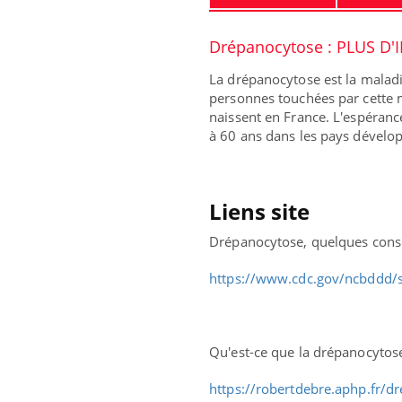
Drépanocytose : PLUS D'
La drépanocytose est la malad
personnes touchées par cette m
naissent en France. L'espéranc
à 60 ans dans les pays dévelo
Eczé
Yout
Liens site
expl
Drépanocytose, quelques conse
Il y 
d'aut
https://www.cdc.gov/ncbddd/si
sur l
Qu'est-ce que la drépanocytose
https://robertdebre.aphp.fr/d