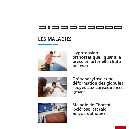
patients comme parfois chez les soignants.
s
..
LES MALADIES
Hypotension
orthostatique : quand la
pression artérielle chute
au lever
Drépanocytose : une
déformation des globules
rouges aux conséquences
graves
Maladie de Charcot
(Sclérose latérale
amyotrophique)