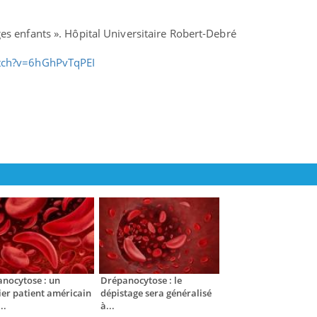
s enfants ». Hôpital Universitaire Robert-Debré
tch?v=6hGhPvTqPEI
nocytose : un
Drépanocytose : le
er patient américain
dépistage sera généralisé
..
à...