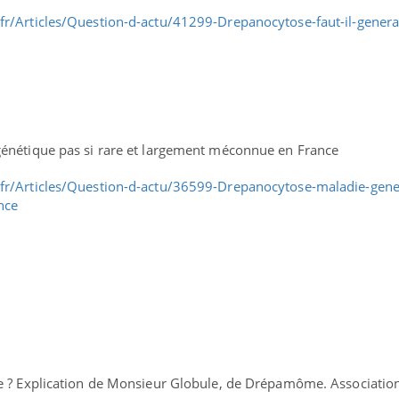
r/Articles/Question-d-actu/41299-Drepanocytose-faut-il-general
énétique pas si rare et largement méconnue en France
fr/Articles/Question-d-actu/36599-Drepanocytose-maladie-gene
nce
e ? Explication de Monsieur Globule, de Drépamôme. Associatio