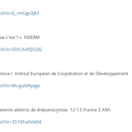
tch?v=6_rmUgv3jkY
ue c'est ? ». INSERM
atch?v=5DS-XAfQCQQ
cytose ! Institut Européen de Coopération et de Développement
tch?v=MojpzbNyego
atients atteints de drépanocytose. 12-13 France 3 ARA
atch?v=35Y3FuAVeG4