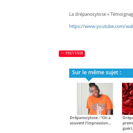
La drépanocytose « Témoignage
https://www.youtube.com/wa
<< PREVENIR
Sur le même sujet :
Drépanocytose : “On a
Drépa
souvent l’impression...
premi
guéri.