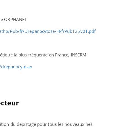
adie ORPHANET
patho/Pub/fr/Drepanocytose-FRfrPub125v01.pdf
étique la plus fréquente en France, INSERM
r/drepanocytose/
octeur
ation du dépistage pour tous les nouveaux nés