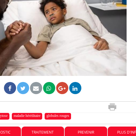
Fortes chaleurs : pourquoi
le risque de noyade
grimpe-t-il ?
Le Viagra pourrait-il freiner
la propagation du cancer ?
Pourquoi manger moins de
protéines pourrait
finalement être bénéfique
ytose
maladie héréditaire
globules rouges
OSTIC
TRAITEMENT
PREVENIR
PLUS D'IN