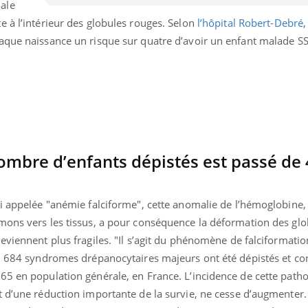
ale
Cytomég
 à l’intérieur des globules rouges. Selon
l’hôpital Robert-Debré
,
change d
charge 
aque naissance un risque sur quatre d’avoir un enfant malade SS
enceint
ombre d’enfants dépistés est passé de
si appelée "anémie falciforme", cette anomalie de l’hémoglobine,
mons vers les tissus, a pour conséquence la déformation des gl
eviennent plus fragiles. "Il s’agit du phénomène de falciformatio
), 684 syndromes drépanocytaires majeurs ont été dépistés et con
65 en population générale, en France. L’incidence de cette patho
t d’une réduction importante de la survie, ne cesse d’augmenter