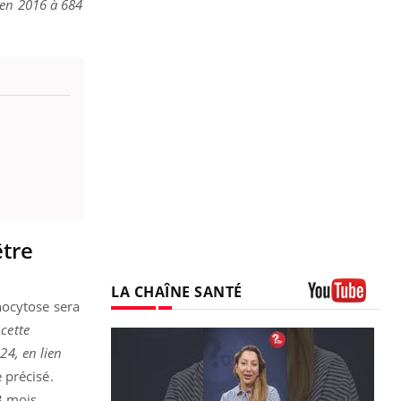
 en 2016 à 684
être
LA CHAÎNE SANTÉ
nocytose sera
Youtube
cette
24, en lien
e précisé.
3 mois,