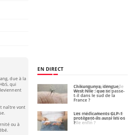
EN DIRECT
ang, due à la
HbS, qui
unya, dengue,
La sieste empêche-t-elle
deviennent
e : que se passe-
de dormir la nuit ?
s le sud de la
t naître vont
se.
icaments GLP-1
VIH : la fin du comprimé
t-ils aussi les os
tous les jours se profile-t-
elle enfin ?
rnité ou à
bébé.