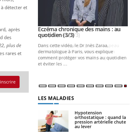
à détecter et
 mains : au
Eczéma chronique des mains : les
Youtube
ard, après
be
Youtube
symptômes (2/3)
rd des
2, plus de
ès Zaraa,
Une plaque rouge qui gratte, une peau
us explique
sèche qui tiraille, une démangeaison
es rares et
ins au quotidien
persistante… Et si ce n'était pas juste une
irritation ...
'inscrire
LES MALADIES
Hypotension
orthostatique : quand la
pression artérielle chute
au lever