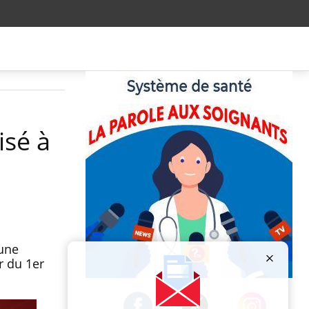
isé à
 une
r du 1er
Publicité