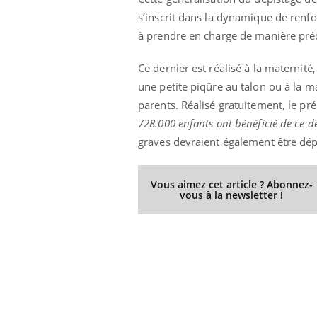
s’inscrit dans la dynamique de renf
à prendre en charge de manière préc
Youtube
ue » pour
COUP DE FOOD sur le diabète
Qua
Youtube
You
Ce dernier est réalisé à la maternit
médecine
êtr
une petite piqûre au talon ou à la 
Coup de food sur le diabète, c'est votre
parents. Réalisé gratuitement, le pré
"Les
nouveau rendez-vous culinaire qui
 groupe
qual
bouscule les idées reçues ! Dans cet
728.000 enfants ont bénéficié de ce d
ère de bilan de
Doc
épisode, une ...
graves devraient également être dé
« jumeau
dire
Vous aimez cet article ? Abonnez-
vous à la newsletter !