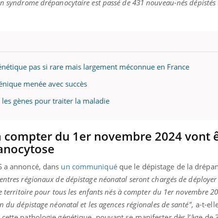
un syndrome drépanocytaire est passé de 431 nouveau-nés dépistés
énétique pas si rare mais largement méconnue en France
génique menée avec succès
es gènes pour traiter la maladie
 à compter du 1er novembre 2024 vont 
panocytose
GS a annoncé, dans
un communiqué
que le dépistage de la drépa
centres régionaux de dépistage néonatal seront chargés de déployer 
e territoire pour tous les enfants nés à compter du 1er novembre 20
n du dépistage néonatal et les agences régionales de santé",
a-t-ell
 cette pathologie génétique, pouvant se manifester dès l’âge de 