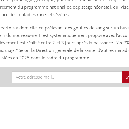
orcement du programme national de dépistage néonatal, qui vise 
oce des maladies rares et sévères.
nd l’entreprise mise sur le bien
Eczéma chronique des
tube
Youtube
é, parfois à domicile, en prélevant des gouttes de sang sur un buv
Youtube
Youtu
e global
quotidien (3/3)
main du nouveau-né. Il est systématiquement proposé avec l’acco
lèvement est réalisé entre 2 et 3 jours après la naissance.
"En 202
 rendez-vous de la santé et de la
Dans cette vidéo, le Dr In
ité de vie au travail" de Pourquoi
dermatologue à Paris, vo
épistage."
Selon la Direction générale de la santé, d’autres maladi
teur reçoivent Régis Blugeon, DRH et
comment protéger vos ma
pistées en 2025 dans le cadre du programme.
cteur ...
et éviter les ...
S