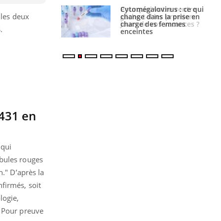
alovirus : ce qui
Pourquoi votre ventre
 les deux
ans la prise en
gâche-t-il les premiers
des femmes
jours de vos vacances ?
.
es
 431 en
 qui
obules rouges
n." D’après la
firmés, soit
logie,
. Pour preuve