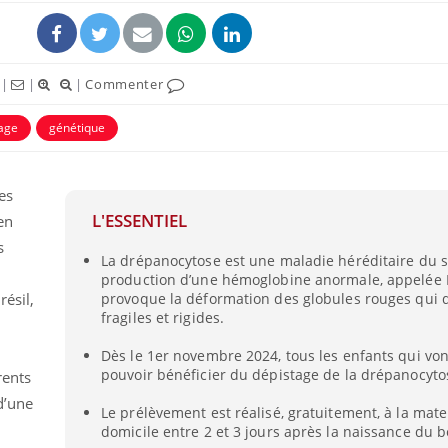
|
|
|
Commenter
age
génétique
es
L'ESSENTIEL
en
s
La drépanocytose est une maladie héréditaire du s
production d’une hémoglobine anormale, appelée 
Chikung
résil,
provoque la déformation des globules rouges qui 
West Nil
t-il dan
fragiles et rigides.
France ?
Dès le 1er novembre 2024, tous les enfants qui von
pouvoir bénéficier du dépistage de la drépanocyto
Les méd
rents
protègen
d’une
?
Le prélèvement est réalisé, gratuitement, à la mate
domicile entre 2 et 3 jours après la naissance du 