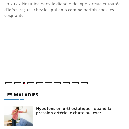
En 2026, l'insuline dans le diabète de type 2 reste entourée
a
d'idées reçues chez les patients comme parfois chez les
soignants.
E
Yo
l’
L'
Va
ma
LES MALADIES
Hypotension orthostatique : quand la
pression artérielle chute au lever