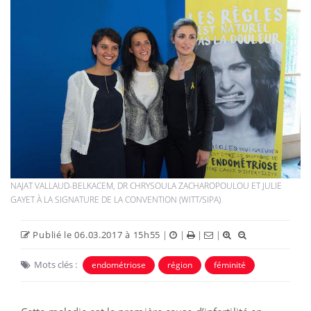
NAJAT VALLAUD-BELKACEM, DR CHRYSOULA ZACHAROPOULOU ET JULIE
GAYET À LA SIGNATURE DE LA CONVENTION (WITT/SIPA)
Publié le 06.03.2017 à 15h55
|
|
|
|
Mots clés :
endométriose
région
féminité