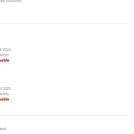
de solution)
03/2023
ivités
rsable
12/2022
ivités
rsable
Comment éviter une otite
Grossess
pendant les vacances ?
naturel 
des che
ment