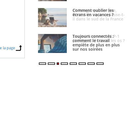
 oublier les
Chikungunya, dengue,
en vacances ?
West Nile : que se passe-t-
il dans le sud de la France ?
s connectés :
Les médicaments GLP-1
 le travail
protègent-ils aussi les os ?
 de plus en plus
e la page
soirées