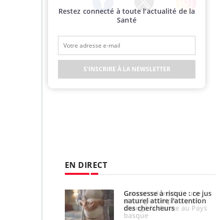
Restez connecté à toute l’actualité de la
Twitter
Facebook
Instagram
Santé
S'INSCRIRE À LA NEWSLETTER
EN DIRECT
e à risque : ce jus
Cancer colorectal : une
attire l'attention
stratégie simple aurait
rcheurs
changé la donne au Pays
basque