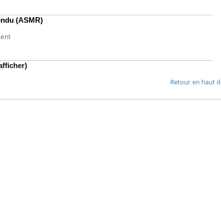
Hantavirus : un cas détecté
Comment
 rendu (ASMR)
chez un touriste en France
écrans 
ment
Mortalité infantile : un
Toujour
fficher)
rapport s’interroge sur son
comment
taux élevé en France
empiète
Retour en haut d
sur nos 