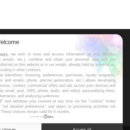
elcome
ER
tners
, we wish to store and access information on your devices
in emails, etc.), combine and share your personal data with our
s les semaines les meilleures
ollected on this website or in our emails, already held by some of us,
ncluding in other contexts.
ta (identifiers, browsing, preferences, purchases, loyalty programs,
es and emails, phone, precise geolocation, etc.) allows developing
ervices, content, commercial offers and ads across your devices and
 by email, post, SMS, phone, audio, and video), personalising them,
RE
rformance, and analysing audiences.
l" and withdraw your consent at any time via the "cookies" footer
"set detailed preferences" and object to processing activities not
. These choices remain valid for 6 months.
powered by
r choices
Accept all