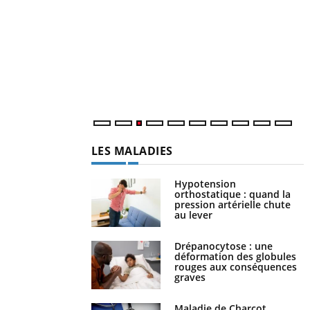
p
L
r
s
..
LES MALADIES
Hypotension
orthostatique : quand la
pression artérielle chute
au lever
Drépanocytose : une
déformation des globules
rouges aux conséquences
graves
Maladie de Charcot