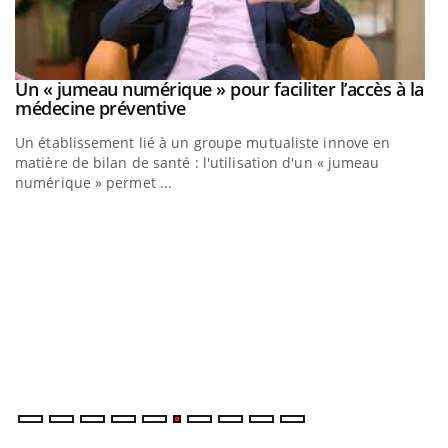
Un « jumeau numérique » pour faciliter l’accès à la
Youtube
Youtube
médecine préventive
Un établissement lié à un groupe mutualiste innove en
matière de bilan de santé : l'utilisation d'un « jumeau
numérique » permet ...
C
Yo
Co
cu
un