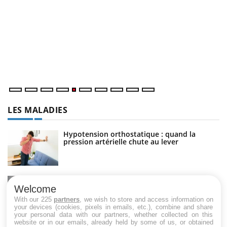
U
Yo
m
Un
ma
nu
LES MALADIES
Hypotension orthostatique : quand la
pression artérielle chute au lever
Drépanocytose : une déformation des
globules rouges aux conséquences graves
Welcome
With our 225
partners
, we wish to store and access information on
your devices (cookies, pixels in emails, etc.), combine and share
your personal data with our partners, whether collected on this
website or in our emails, already held by some of us, or obtained
Maladie de Charcot (Sclérose latérale