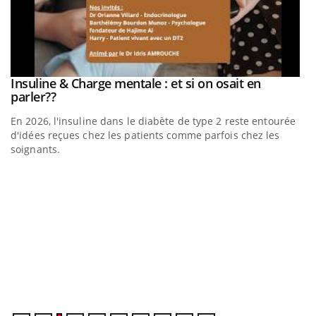
be
Insuline & Charge mentale : et si on osait en
Youtube
Youtube
parler??
En 2026, l'insuline dans le diabète de type 2 reste entourée
a
d'idées reçues chez les patients comme parfois chez les
soignants.
E
Yo
l’
L'
Va
ma