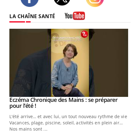
Twitter
Facebook
Instagram
LA CHAÎNE SANTÉ
Youtube
Youtube
Eczéma Chronique des Mains : se préparer
Diabète & Ramadan 2026
Youtube
Youtube
Youtube
pour l’été !
Le Ramadan approche, et, pour de nombreuses
L'été arrive… et avec lui, un tout nouveau rythme de vie !
personnes atteintes de diabète, c'est une période de
Vacances, plage, piscine, soleil, activités en plein air…
questions, de défis, mais ...
Nos mains sont ...