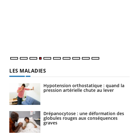
Un 
You
à l
Un é
mati
numé
LES MALADIES
Hypotension orthostatique : quand la
pression artérielle chute au lever
Drépanocytose : une déformation des
globules rouges aux conséquences
graves