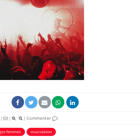
|
|
|
Commenter
ages-femmes
musculation