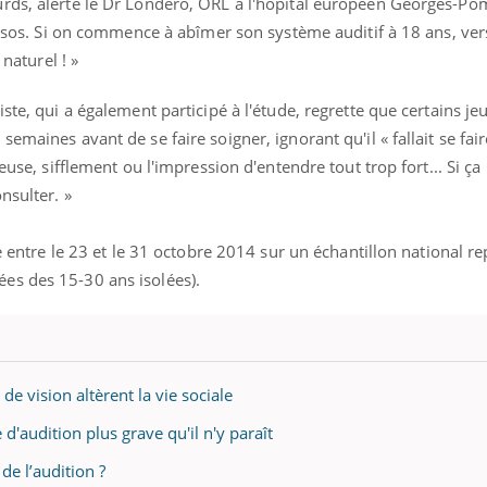
urds, alerte le Dr Londero, ORL à l'hôpital européen Georges-P
 Ipsos. Si on commence à abîmer son système auditif à 18 ans, ve
 naturel ! »
ste, qui a également participé à l'étude, regrette que certains je
maines avant de se faire soigner, ignorant qu'il « fallait se faire
euse, sifflement ou l'impression d'entendre tout trop fort... Si ça
nsulter. »
ne entre le 23 et le 31 octobre 2014 sur un échantillon national re
es des 15-30 ans isolées).
 de vision altèrent la vie sociale
d'audition plus grave qu'il n'y paraît
de l’audition ?