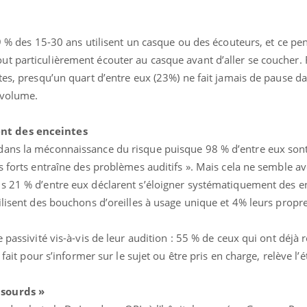
Pourquoi manger moins
Mordue 
de protéines pourrait
vacances
finalement être bénéfique
le coma
89 % des 15-30 ans utilisent un casque ou des écouteurs, et ce p
t particulièrement écouter au casque avant d’aller se coucher. 
tes, presqu’un quart d’entre eux (23%) ne fait jamais de pause da
 volume.
nt des enceintes
dans la méconnaissance du risque puisque 98 % d’entre eux sont
s forts entraîne des problèmes auditifs ». Mais cela ne semble a
s 21 % d’entre eux déclarent s’éloigner systématiquement des e
tilisent des bouchons d’oreilles à usage unique et 4% leurs prop
 passivité vis-à-vis de leur audition : 55 % de ceux qui ont déjà 
 fait pour s’informer sur le sujet ou être pris en charge, relève l’
 sourds »