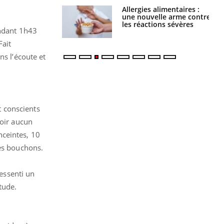
par une tique en
Allergies alimentaires :
, elle reste dans
une nouvelle arme contre
 pendant 42 jours
les réactions sévères
endant 1h43
Fait
ns l’écoute et
 conscients
voir aucun
nceintes, 10
res bouchons.
ressenti un
étude.