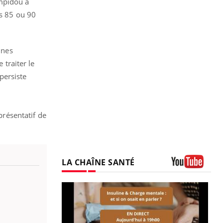
ompidou à
rs 85 ou 90
unes
 traiter le
 persiste
présentatif de
LA CHAÎNE SANTÉ
Youtube