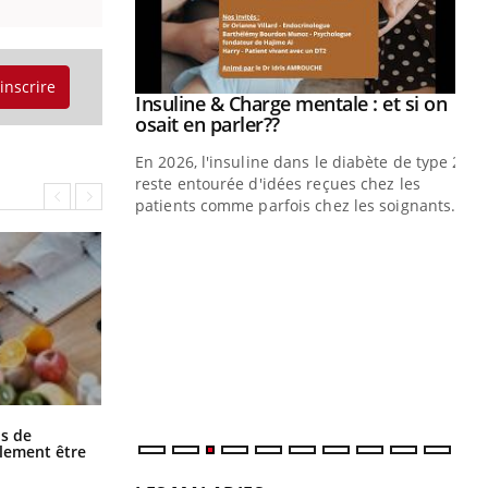
'inscrire
prendre pour
Insuline & Charge mentale : et si on
Youtube
Youtube
osait en parler??
illard mental ou
En 2026, l'insuline dans le diabète de type 2
ptômes de la
reste entourée d'idées reçues chez les
ples ce qui la rend
patients comme parfois chez les soignants.
Ec
You
pré
L'é
ryt
sol
sont
Grossesse et chaleur : ce que dit la
s de
science
alement être