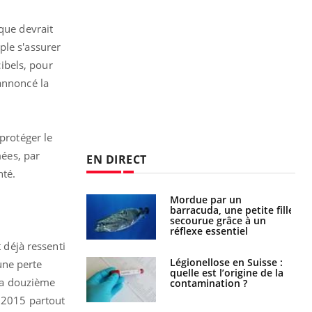
que devrait
ple s'assurer
ibels, pour
annoncé la
protéger le
mées, par
EN DIRECT
nté.
e et chaleur : ce
Mordue par un
la science
barracuda, une petite fille
secourue grâce à un
réflexe essentiel
 déjà ressenti
phone nuit-il à
Légionellose en Suisse :
une perte
tissage de la
quelle est l’origine de la
 la douzième
?
contamination ?
r 2015 partout