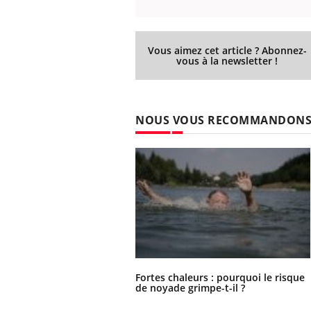
Vous aimez cet article ? Abonnez-
vous à la newsletter !
Ecz
You
exp
Il y
d'au
NOUS VOUS RECOMMANDON
ques
mont
Fortes chaleurs : pourquoi le risque
de noyade grimpe-t-il ?