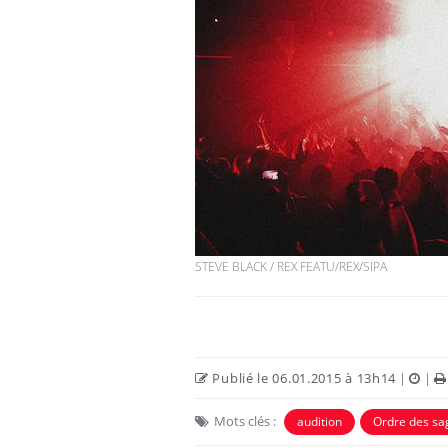
STEVE BLACK / REX FEATU/REX/SIPA
Publié le 06.01.2015 à 13h14
|
|
Mots clés :
audition
Ordre des s