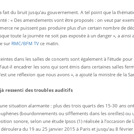
a fait du bruit jusqu’au gouvernement. A tel point que la thémati
 Santé : « Des amendements vont être proposés : on veut par exem
merce ne puissent pas produire plus d'un certain nombre de déc
que toute la journée ne soit pas exposée à un danger », a ainsi 
ne sur
RMC/BFM TV
ce matin.
ceintes dans les salles de concerts sont également à l’étude pour 
 Faut-il encadrer les sons qui sont émis dans certaines salles fer
est une réflexion que nous avons », a ajouté la ministre de la Sa
Fortes chaleurs :
Grossess
jà ressenti des troubles auditifs
pourquoi le risque de
que dit 
noyade grimpe-t-il ?
d’une situation alarmante : plus des trois quarts des 15-30 ans ont
Le Viagra pourrait-il
Le smart
ouphènes (bourdonnements ou sifflements dans les oreilles) ou 
freiner la propagation du
l'appren
osition sonore, selon une étude Ipsos (1) réalisée à l’occasion de
cancer ?
lecture 
 déroulera du 19 au 25 janvier 2015 à Paris et jusqu’au 8 févrie